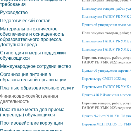
План закупки товаров, работ,
требования
План закупки товаров, работ, 
Руководство
План закупки ГАПОУ РБ УМК 20
Педагогический состав
Приказ об утверждении плана з
Материально-техническое
План закупки товаров, работ,
обеспечение и оснащенность
образовательного процесса.
План закупки ГАПОУ РБ УМК 
Доступная среда
План закупки ГАПОУ РБ УМК 20
Стипендии и меры поддержки
обучающихся
Перечень товаров, работ, усл
ГАПОУ РБ УМК 2022 год и из
Международное сотрудничество
Приказ об утверждении перечня
Организация питания в
Перечень тру СМСП 2022год
образовательной организации
Перечень мсп ГАПОУ РБ УМК с и
Платные образовательные услуги
Приказ 416 Р Изменения в переч
Финансово-хозяйственная
деятельность
Перечень товаров, работ, усл
ГАПОУ РБ УМК 2023 год и из
Вакантные места для приема
(перевода) обучающихся
Приказ №2Р от 09.01.23г. Об 
Противодействие коррупции
Перечень МСП ГАПОУ РБ УМК 