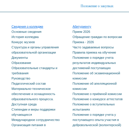
Положение о закупках
Сведения о колледже
Абитуриенту
Основные сведения
Прием 2026
История колледжа
Обращение граждан по вопросам
Конкурс музеев
Приема - 2026
Структура и органы управления
Часто задаваемые вопросы
образовательной организации
Правила приема на обучение
Документы
Положение о порядке учета
Образование
результатов индивидуальных
Образовательные стандарты и
достижений поступающих
требования
Положение об экзаменационной
Руководство
комиссии
Педагогический состав
Положение об апелляционной
Материально-техническое
комиссии
обеспечение и оснащенность
Положение о приёмной комиссии
образовательного процесса.
Положение о конкурсе аттестатов
Доступная среда
Положение о вступительных
Стипендии и меры поддержки
испытаниях
обучающихся
Положение о порядке учета у
Международное сотрудничество
поступающего опыта участия в
Организация питания в
добровольческой (волонтерской)