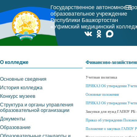
Государственное автономное пр
образовательное учреждение
Республики Башкортостан
«Уфимский медицинский коллед
О колледже
Финансово-хозяйствен
Учетная политика
Основные сведения
ПРИКАЗ Об утверждении Учетно
История колледжа
Основные положения
Конкурс музеев
ПРИКАЗ Об утверждении Учетно
Структура и органы управления
образовательной организации
Закупки для нужд ГАПОУ РБ
Документы
Приказ об утверждении Положе
Образование
Положение о закупках ГАПОУ Р
Образовательные стандарты и