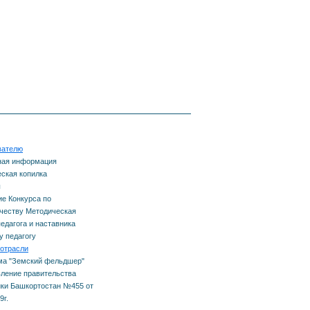
тавничеству
еда
одическая копилка
ему
агога и наставника
одому педагогу
вателю
ная информация
ская копилка
ы
е Конкурса по
честву Методическая
педагога и наставника
 педагогу
емизма
отрасли
ма "Земский фельдшер"
ление правительства
ки Башкортостан №455 от
9г.