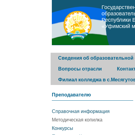
Государстве
образовател
Республики 
«Уфимский м
Сведения об образовательной
Вопросы отрасли
Контак
Филиал колледжа в с.Месягуто
Основные сведения
Программа "Земский
Горячая 
Преподавателю
фельдшер"
История колледжа
Обратная
Справочная информация
Постановление
Методическая копилка
Конкурс музеев
Контакты
Конкурсы
правительства Республики
организа
Структура и органы