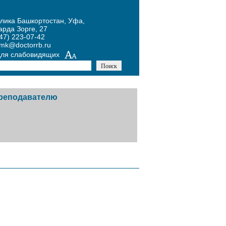
блика Башкортостан, Уфа,
арда Зорге, 27
47) 223-07-42
umk@doctorrb.ru
для слабовидящих
реподавателю
тников
авочная информация
й
одическая копилка
х
курсы
ожение Конкурса по