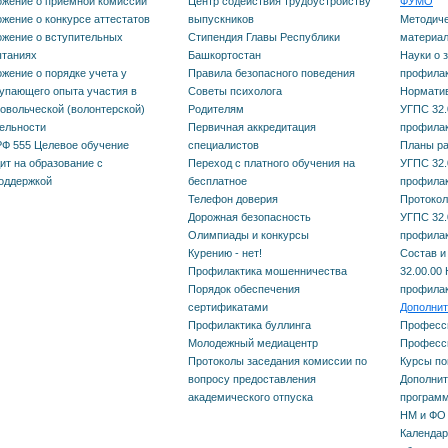
жение о приёмной комиссии
Центр содействия трудоустройству
ФУМО
апелляционной комиссии
Протоколы заседаний
жение о конкурсе аттестатов
выпускников
Методиче
Центр содействия
жение о вступительных
Стипендия Главы Республики
материал
ФУМО по УГПС 32.00.00
ытаниях
Башкортостан
Науки о 
Положение о приёмной
трудоустройству
жение о порядке учета у
Правила безопасного поведения
профилак
Науки о здоровье и
упающего опыта участия в
Советы психолога
Нормати
комиссии
выпускников
овольческой (волонтерской)
Родителям
УГПС 32.
профилактическая
ельности
Первичная аккредитация
профилак
Положение о конкурсе
Ф 555 Целевое обучение
специалистов
Планы ра
Стипендия Главы
медицина
ит на образование с
Переход с платного обучения на
УГПС 32.
аттестатов
оддержкой
бесплатное
профилак
Республики Башкорт
Телефон доверия
Протоко
Состав и структура ФУМО
Дорожная безопасность
УГПС 32.
Положение о
Правила безопасног
Олимпиады и конкурсы
профилак
по УГПС 32.00.00 Науки о
Курению - нет!
Состав и
вступительных испытаниях
поведения
Профилактика мошенничества
32.00.00 
здоровье и
Порядок обеспечения
профилак
Положение о порядке
сертификатами
Дополнит
Советы психолога
профилактическая
Профилактика буллинга
Професси
учета у поступающего
Молодежный медиацентр
Професс
медицина
Родителям
Протоколы заседания комиссии по
Курсы п
опыта участия в
вопросу предоставления
Дополни
академического отпуска
програм
Первичная аккредит
добровольческой
НМ и ФО
Календар
специалистов