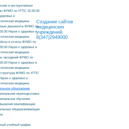
ские и инструктивные
ы ФУМО по УГПС 32.00.00
здоровье и
тическая медицина
Создание сайтов
вные документы ФУМО по
медицинских
00.00 Науки о здоровье и
учреждений.
тическая медицина
8(347)2949000
боты и отчеты ФУМО по
00.00 Науки о здоровье и
тическая медицина
остан
лы заседаний ФУМО по
00.00 Науки о здоровье и
о
тическая медицина
 структура ФУМО по УГПС
Науки о здоровье и
тическая медицина
ельное образование
ональная переподготовка
иональное обучение
овышения квалификации
тельные общеразвивающие
мы
ация
ный учебный график