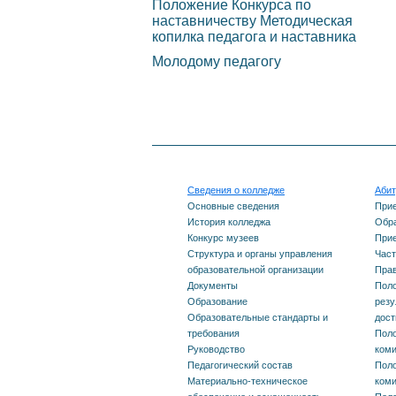
Положение Конкурса по
Башкортостан №455 от
наставничеству Методическая
управления
Карта сай
копилка педагога и наставника
30.07.2019г.
Молодому педагогу
образовательной
организации
Документы
Образование
Сведения о колледже
Абит
Основные сведения
При
Образовательные
История колледжа
Обра
Конкурс музеев
Прие
стандарты и требования
Структура и органы управления
Част
образовательной организации
Прав
Документы
Поло
Руководство
Образование
резу
Образовательные стандарты и
дос
Педагогический состав
требования
Поло
Руководство
ком
Педагогический состав
Поло
Материально-техническое
Материально-техническое
ком