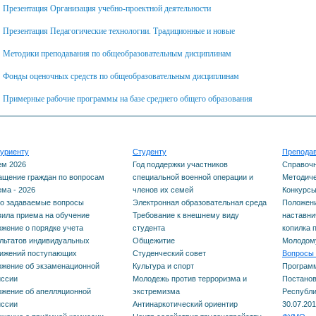
профилактическая
Презентация Организация учебно-проектной деятельности
Электронная
вопросы
Курсы повышения
та
нас
медицина
Презентация Педагогические технологии. Традиционные и новые
образовательная ср
квалификации
Правила приема на
Мет
Методики преподавания по общеобразовательным дисциплинам
Нормативные документы
Требование к внешн
обучение
Дополнительные
пед
Фонды оценочных средств по общеобразовательным дисциплинам
ФУМО по УГПС 32.00.00
виду студента
Примерные рабочие программы на базе среднего общего образования
общеразвивающие
Положение о порядке
Мол
Науки о здоровье и
программы
Общежитие
учета результатов
профилактическая
уриенту
Студенту
Препода
индивидуальных
НМ и ФО
Студенческий совет
медицина
ем 2026
Год поддержки участников
Справоч
щение граждан по вопросам
специальной военной операции и
Методиче
достижений поступающих
Календарный учебный
Культура и спорт
ма - 2026
членов их семей
Конкурс
Планы работы и отчеты
о задаваемые вопросы
Электронная образовательная среда
Положени
Положение об
график обучения
ила приема на обучение
Требование к внешнему виду
наставни
ФУМО по УГПС 32.00.00
Молодежь против
жение о порядке учета
студента
копилка 
экзаменационной
льтатов индивидуальных
Общежитие
Молодому
Науки о здоровье и
терроризма и экстр
тижений поступающих
Студенческий совет
Вопросы 
комиссии
жение об экзаменационной
Культура и спорт
Програм
профилактическая
иссии
Молодежь против терроризма и
Постанов
Антинаркотический
жение об апелляционной
экстремизма
Республи
медицина
Положение об
иссии
Антинаркотический ориентир
30.07.201
ориентир