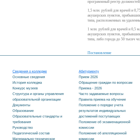
программный реестр должностей,
1,5 млн. рублей для врачей и 0,
акушерских пунктов, прибывших (
типа, расположенных на удаленн
1 млн. рублей для врачей и 0,5 
акушерских пунктов, прибывших (
типа, либо города до 50 тысяч че
Постановление
Сведения о колледже
Абитуриенту
Основные сведения
Прием 2026
История колледжа
Обращение граждан по вопросам
Конкурс музеев
Приема - 2026
Структура и органы управления
Часто задаваемые вопросы
образовательной организации
Правила приема на обучение
Документы
Положение о порядке учета
Образование
результатов индивидуальных
Образовательные стандарты и
достижений поступающих
требования
Положение об экзаменационной
Руководство
комиссии
Педагогический состав
Положение об апелляционной
Материально-техническое
комиссии