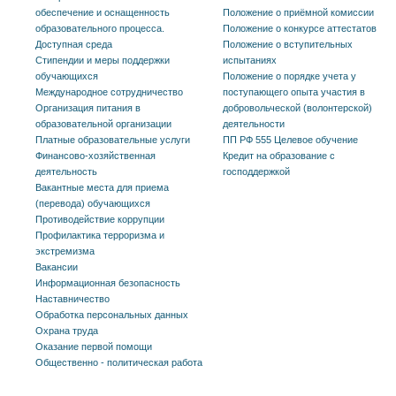
обеспечение и оснащенность
Положение о приёмной комиссии
образовательного процесса.
Положение о конкурсе аттестатов
Доступная среда
Положение о вступительных
Стипендии и меры поддержки
испытаниях
обучающихся
Положение о порядке учета у
Международное сотрудничество
поступающего опыта участия в
Организация питания в
добровольческой (волонтерской)
образовательной организации
деятельности
Платные образовательные услуги
ПП РФ 555 Целевое обучение
Финансово-хозяйственная
Кредит на образование с
деятельность
господдержкой
Вакантные места для приема
(перевода) обучающихся
Противодействие коррупции
Профилактика терроризма и
экстремизма
Вакансии
Информационная безопасность
Наставничество
Обработка персональных данных
Охрана труда
Оказание первой помощи
Общественно - политическая работа