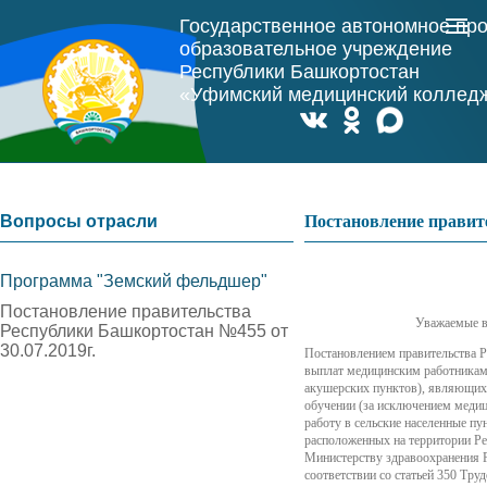
Государственное автономное пр
образовательное учреждение
Республики Башкортостан
«Уфимский медицинский коллед
Вопросы отрасли
Постановление правите
Программа "Земский фельдшер"
Постановление правительства
Уважаемые в
Республики Башкортостан №455 от
30.07.2019г.
Постановлением правительства 
выплат медицинским работникам
акушерских пунктов), являющих
обучении (за исключением медиц
работу в сельские населенные пу
расположенных на территории Ре
Министерству здравоохранения Р
соответствии со статьей 350 Тр