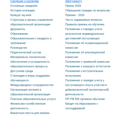
Сведения о колледже
Абитуриенту
Основные сведения
Прием 2026
История колледжа
Обращение граждан по вопросам
Конкурс музеев
Приема - 2026
Структура и органы управления
Часто задаваемые вопросы
образовательной организации
Правила приема на обучение
Документы
Положение о порядке учета
Образование
результатов индивидуальных
Образовательные стандарты и
достижений поступающих
требования
Положение об экзаменационной
Руководство
комиссии
Педагогический состав
Положение об апелляционной
Материально-техническое
комиссии
обеспечение и оснащенность
Положение о приёмной комиссии
образовательного процесса.
Положение о конкурсе аттестатов
Доступная среда
Положение о вступительных
Стипендии и меры поддержки
испытаниях
обучающихся
Положение о порядке учета у
Международное сотрудничество
поступающего опыта участия в
Организация питания в
добровольческой (волонтерской)
образовательной организации
деятельности
Платные образовательные услуги
ПП РФ 555 Целевое обучение
Финансово-хозяйственная
Кредит на образование с
деятельность
господдержкой
Вакантные места для приема