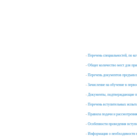
-
Перечень специальностей, по к
-
Общее количество мест для пр
-
Перечень документов предъяв
-
Зачисление на обучение в перв
-
Документы, подтверждающие пр
-
Перечень вступительных испыт
-
Правила подачи и рассмотрения
-
Особенности проведения вступ
-
Информация о необходимости п