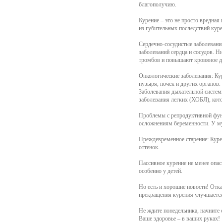
благополучию.
Курение – это не просто вредная
из губительных последствий кур
Сердечно-сосудистые заболевания
заболеваний сердца и сосудов. Н
тромбов и повышают кровяное д
Онкологические заболевания: Кур
пузыря, почек и других органов
Заболевания дыхательной систем
заболевания легких (ХОБЛ), кот
Проблемы с репродуктивной фун
осложнениям беременности. У му
Преждевременное старение: Куре
оттенок.
Пассивное курение не менее опа
особенно у детей.
Но есть и хорошие новости! Отка
прекращения курения улучшается 
Не ждите понедельника, начните 
Ваше здоровье – в ваших руках!