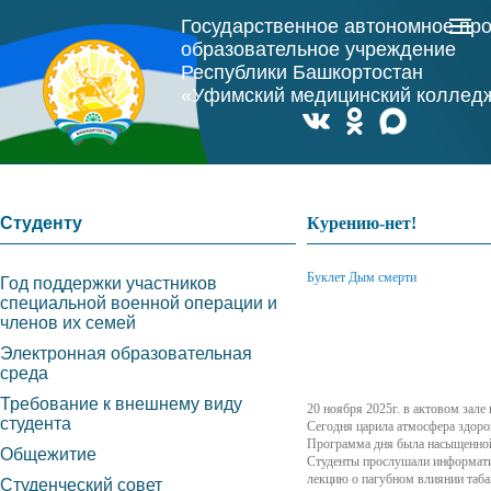
Государственное автономное пр
образовательное учреждение
Республики Башкортостан
«Уфимский медицинский коллед
Студенту
Курению-нет!
Буклет Дым смерти
Год поддержки участников
специальной военной операции и
членов их семей
Электронная образовательная
среда
Требование к внешнему виду
20 ноября 2025г. в актовом зал
студента
Сегодня царила атмосфера здоро
Программа дня была насыщенной
Общежитие
Студенты прослушали информат
лекцию о пагубном влиянии таба
Студенческий совет