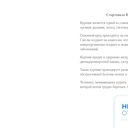
Стартовала В
Курение является одной из главн
органов дыхания, мозга, систем
Основной вред приходится на си
Смолы оседают на альвеолах лег
микроорганизмы оседают в тканя
заболеваний.
Курение вредит и здоровью желу
двенадцатиперстной кишки, гастр
Также курение провоцирует разви
обструктивной болезни легких и 
Человеку, начинающему курить, н
которой потом трудно бороться. 