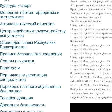
Чтобы размяться и зарядиться эн
Культура и спорт
все дружно поучаствовали в весе
Проверить свои знания ребята см
Молодежь против терроризма и
Особый колорит мероприятию при
экстремизма
вот девиз этого конкурса.
Объявляем победителей!
Антинаркотический ориентир
Конкурс плакатов:
• 1 место: отделение «Лечебное 
Центр содействия трудоустройству
• 2 место: отделение «Сестринско
выпускников
• З место: отделение «Сестринско
Викторина:
Стипендия Главы Республики
• 1 место: «Сестринское дело 2»
Башкортостан
• 2 место: «Фармация»
• 3 место: «Лабораторная диагн
Правила безопасного поведения
Конкурс разминки:
Советы психолога
• 1 место: «Сестринское дело 1»
• 2 место: «Сестринское дело 2»
Родителям
• 3 место: «Лечебное дело.Акуш
И главный результат! По сум
Первичная аккредитация
1-ОБЩЕЕ МЕСТО - «Сестринско
специалистов
2 -ОБЩЕЕ МЕСТО - «Сестринско
3-ОБЩЕЕ МЕСТО - «Лечебное де
Переход с платного обучения на
Поздравляем всех участников и 
бесплатное
выбираем жизнь без дыма!
Студенты Уфимского медицинско
Телефон доверия
Дорожная безопасность