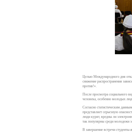
Целью Международного дня отказ
снижение распространения завис
против!».
После просмотра социального ви
человека, особенно молодых лю
Согласно статистическим данным
представляет серьезную опасност
люди курят, вредны ли электронн
так популярны среди молодежи э
В завершение встречи студенты-в