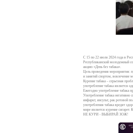
С 15 по 22 июля 2024 года в Ре
Республиканский молодежный со
акцию «День без табака».
Цель проведения мероприятия: п
и занятий спортом, вовлечение м
Курение табака – серьезная про
употребление табака является од
Ежегодно употребление табака п
Употребление табака негативно с
инфаркт, инсульт, рак ротовой п
употребления табака вредят здор
мире является курение сигарет. 
НЕ КУРИ - ВЫБИРАЙ ЗОЖ!