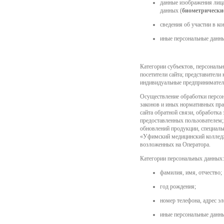
данные изображения лица
данных (
биометрически
сведения об участии в к
иные персональные данны
Категории субъектов, персональн
посетители сайта; представител
индивидуальные предприниматели
Осуществление обработки персон
законов и иных нормативных прав
сайта обратной связи, обработка
предоставленных пользователем; 
обновлений продукции, специал
«Уфимский медицинский колледж»
возложенных на Оператора.
Категории персональных данных:
фамилия, имя, отчество;
год рождения;
номер телефона, адрес э
иные персональные данны