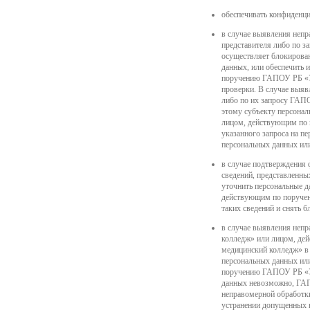
обеспечивать конфиденци
в случае выявления непр
представителя либо по 
осуществляет блокирова
данных, или обеспечить 
поручению ГАПОУ РБ «Уф
проверки. В случае выяв
либо по их запросу ГАП
этому субъекту персонал
лицом, действующим по 
указанного запроса на п
персональных данных или
в случае подтверждения
сведений, представленны
уточнить персональные д
действующим по поручен
таких сведений и снять 
в случае выявления неп
колледж» или лицом, д
медицинский колледж» в 
персональных данных ил
поручению ГАПОУ РБ «Уф
данных невозможно, ГАП
неправомерной обработки
устранении допущенных