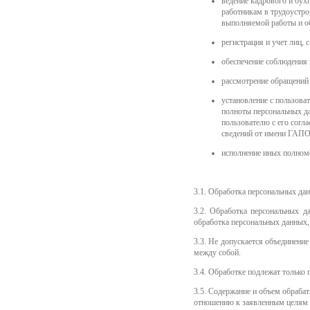
ведение кадрового и бух
работникам в трудоустрой
выполняемой работы и о
регистрация и учет лиц,
обеспечение соблюдения 
рассмотрение обращений
установление с пользоват
полноты персональных да
пользователю с его согл
сведений от имени ГАПО
исполнение иных полном
3.1. Обработка персональных дан
3.2. Обработка персональных д
обработка персональных данных,
3.3. Не допускается объединени
между собой.
3.4. Обработке подлежат только 
3.5. Содержание и объем обраб
отношению к заявленным целям 