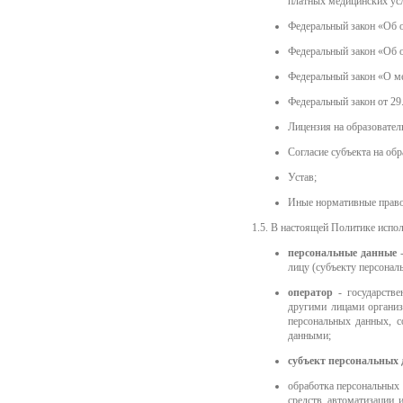
платных медицинских ус
Федеральный закон «Об о
Федеральный закон «Об о
Федеральный закон «О м
Федеральный закон от 29
Лицензия на образовател
Согласие субъекта на об
Устав;
Иные нормативные право
1.5. В настоящей Политике испо
персональные данные
-
лицу (субъекту персонал
оператор
- государстве
другими лицами организ
персональных данных, с
данными;
субъект персональных
обработка персональных 
средств автоматизации 