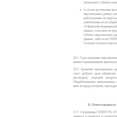
уведомляет субъекта пер
в случае достижения це
персональных данных или
действующим по поручен
уничтожение (если обра
«Уфимский медицинский 
данных, если иное не пр
субъект персональных д
данных, либо если ГАПО
согласия субъекта персо
10.1. Срок хранения персональн
иными нормативными правовыми
10.2. Хранение персональных д
этого требуют цели обработки
договором, стороной которог
Обрабатываемые персональные д
иное не предусмотрено законода
11. Ответственност
11.1. Сотрудники ГАПОУ РБ «Уф
данных» и принятых в соответст