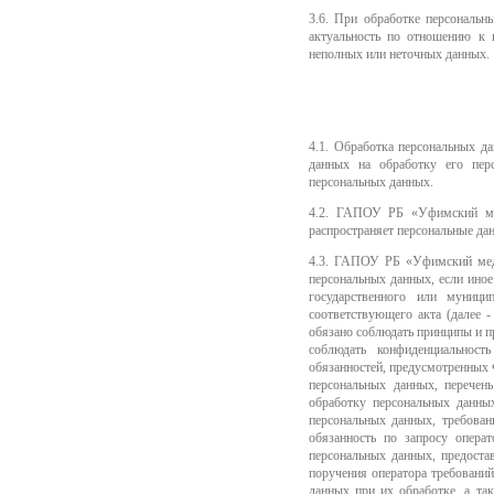
3.6. При обработке персональн
актуальность по отношению к
неполных или неточных данных.
4.1. Обработка персональных 
данных на обработку его перс
персональных данных.
4.2. ГАПОУ РБ «Уфимский мед
распространяет персональные да
4.3. ГАПОУ РБ «Уфимский меди
персональных данных, если иное
государственного или муници
соответствующего акта (далее 
обязано соблюдать принципы и 
соблюдать конфиденциальност
обязанностей, предусмотренных
персональных данных, перечен
обработку персональных данных
персональных данных, требован
обязанность по запросу опера
персональных данных, предост
поручения оператора требований
данных при их обработке, а та