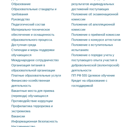
Образование
результатов индивидуальных
Образовательные стандарты и
достижений поступающих
требования
Положение об экзаменационной
Руководство
комиссии
Педагогический состав
Положение об апелляционной
Материально-техническое
комиссии
обеспечение и оснащенность
Положение о приёмной комиссии
образовательного процесса.
Положение о конкурсе аттестатов
Доступная среда
Положение о вступительных
Стипендии и меры поддержки
испытаниях
обучающихся
Положение о порядке учета у
Международное сотрудничество
поступающего опыта участия в
Организация питания в
добровольческой (волонтерской)
образовательной организации
деятельности
Платные образовательные услуги
ПП РФ 555 Целевое обучение
Финансово-хозяйственная
Кредит на образование с
деятельность
господдержкой
Вакантные места для приема
(перевода) обучающихся
Противодействие коррупции
Профилактика терроризма и
экстремизма
Вакансии
Информационная безопасность
Наставничество