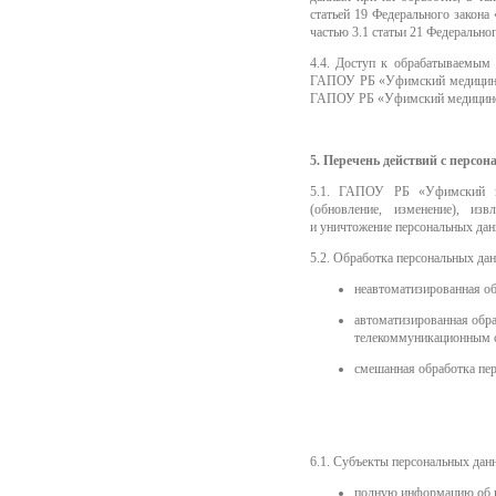
статьей 19 Федерального закона
частью 3.1 статьи 21 Федерально
4.4. Доступ к обрабатываемым
ГАПОУ РБ «Уфимский медицинск
ГАПОУ РБ «Уфимский медицинс
5. Перечень действий с персо
5.1. ГАПОУ РБ «Уфимский мед
(обновление, изменение), изв
и уничтожение персональных дан
5.2. Обработка персональных д
неавтоматизированная о
автоматизированная обр
телекоммуникационным с
смешанная обработка пе
6.1. Субъекты персональных дан
полную информацию об 