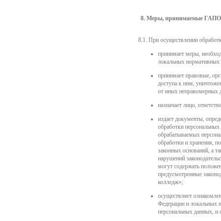
8. Меры, принимаемые ГАПОУ
8.1. При осуществлении обработ
принимает меры, необход
локальных нормативных 
принимает правовые, орг
доступа к ним, уничтоже
от иных неправомерных 
назначает лицо, ответс
издает документы, опре
обработки персональных 
обрабатываемых персонал
обработки и хранения, п
законных оснований, а т
нарушений законодательс
могут содержать положен
предусмотренные законо
колледж»;
осуществляет ознакомле
Федерации и локальных н
персональных данных, и 