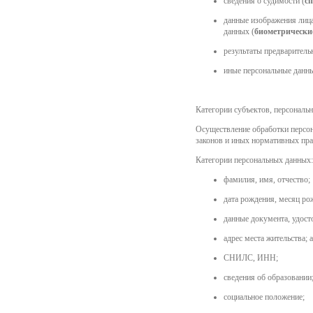
сведения о судимости (
с
данные изображения лица
данных (
биометрически
результаты предваритель
иные персональные данны
Категории субъектов, персональ
Осуществление обработки персон
законов и иных нормативных прав
Категории персональных данных:
фамилия, имя, отчество;
дата рождения, месяц ро
данные документа, удост
адрес места жительства; 
СНИЛС, ИНН;
сведения об образовании
социальное положение;