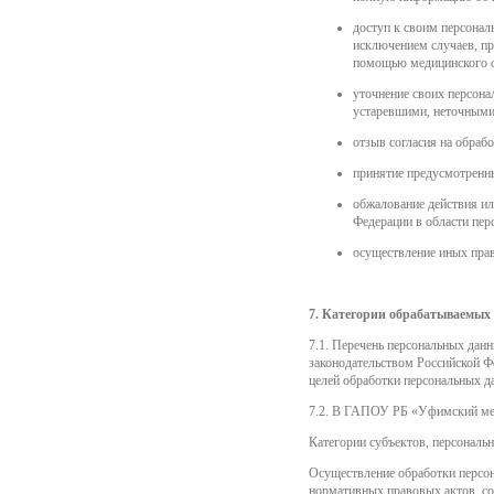
доступ к своим персонал
исключением случаев, п
помощью медицинского с
уточнение своих персона
устаревшими, неточными
отзыв согласия на обраб
принятие предусмотренны
обжалование действия ил
Федерации в области пер
осуществление иных прав
7. Категории обрабатываемых
7.1. Перечень персональных дан
законодательством Российской 
целей обработки персональных д
7.2. В ГАПОУ РБ «Уфимский мед
Категории субъектов, персональ
Осуществление обработки персон
нормативных правовых актов, со