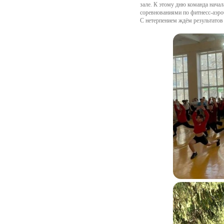
зале. К этому дню команда нача
соревнованиями по фитнесс-аэр
С нетерпением ждём результатов