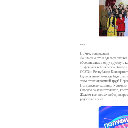
***
Ну что, доигрались?
Да, именно это и сделали актив
объединились в одну дружную к
18 февраля в Конгресс – Холле 
ССУЗов Республики Башкортостан
Единственная команда будущих ме
этим стоит огромный труд! Играя
Поздравляем команду Уфимского
Спасибо за зажигательную, креа
Желаем вам новых побед, искром
радостнее всем!