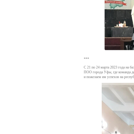
***
С 21 по 24 марта 2023 года на
ПОО города Уфы, где команда де
и пожелаем им успехов на респу