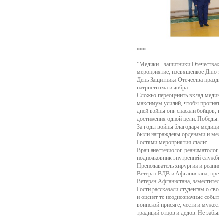
***
”Медики - защитники Отечества»
мероприятие, посвященное Дню з
День Защитника Отечества праздн
патриотизма и добра.
Сложно переоценить вклад медик
максимум усилий, чтобы прогнат
дней войны они спасали бойцов, 
достижения одной цели. Победы.
За годы войны благодаря медици
были награждены орденами и мед
Гостями мероприятия стали:
Врач анестезиолог-реаниматолог 
подполковник внутренней службы
Преподаватель хирургии и реани
Ветеран ВДВ и Афганистана, пре
Ветеран Афганистана, заместите
Гости рассказали студентам о св
и оценит те неоднозначные событи
воинской присяге, чести и муже
традиций отцов и дедов. Не забы