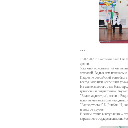
***
16.02.2023г в актовом зале ГА
армии.
Уже много десятилетий мы верны
теплотой. Ведь в нем изначально
Издревле российский воин был з
всегда наполнен искренним уваж
На сцене актового зала было пр
ценностей и патриотизма. Звучал
"Вальс медсестры", песни о Роди
исполнении ансамбля народных и
"Башкортостан" Б. Бикбая. И, ко
и многое другое.
И знаем, такие выступления – эт
скрепляют государственность Ро