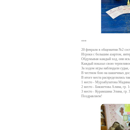
***
20 февраля в общежитии №2 сост
Игроки с большим азартом, интер
Обдумывая каждый ход, они иска
Каждый показал свою терпеливос
За ходом игры наблюдали ️судьи,
В честном бою на шашечных доск
В итоге места распределились та
1 место - Мурзабулатова Мадина,
2 место - Бикметова Алина, гр. 
3 место - Курамшина Элина, гр. 
Поздравляем!