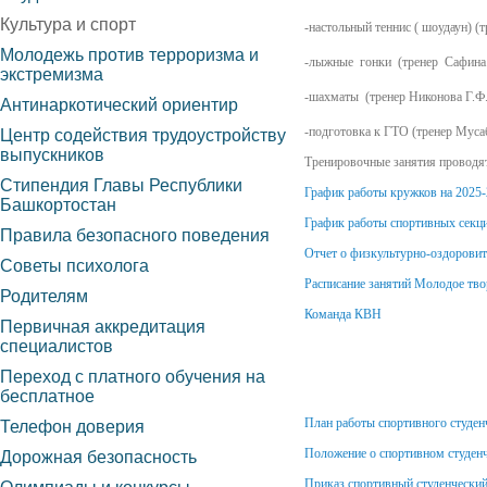
Культура и спорт
-настольный теннис ( шоудаун) (
Молодежь против терроризма и
-лыжные гонки (тренер Сафина.
экстремизма
-шахматы (тренер Никонова Г.Ф
Антинаркотический ориентир
-подготовка к ГТО (тренер Муса
Центр содействия трудоустройству
выпускников
Тренировочные занятия проводят
Стипендия Главы Республики
График работы кружков на 2025-
Башкортостан
График работы спортивных секц
Правила безопасного поведения
Отчет о физкультурно-оздорови
Советы психолога
Расписание занятий Молодое тво
Родителям
Команда КВН
Первичная аккредитация
специалистов
Переход с платного обучения на
бесплатное
План работы спортивного студен
Телефон доверия
Положение о спортивном студен
Дорожная безопасность
Приказ спортивный студенческий