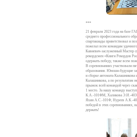
***
21 февраля 2023 года на базе 
среднего профессионального обр
спартакиады приветствовал и п
пожелал всем командам удачного
Кавиевич-заслуженный Мастер с
рекордсмен «Книги Рекордов Росс
одержать победу, также всем пож
В соревнованиях участвовали пя
образования. Юноши-будущие защ
и сборке автомата Калашникова 
Калашникова, а по результатам н
прыжок всей командой через скак
1 место. За нашу команду высту
К.А.-101ФМ, Халикова Э.И.-403Ф
Яхин А.С.-101Ф, Нуреев А.К.-4
победой в этих соревнованиях, 
держать!