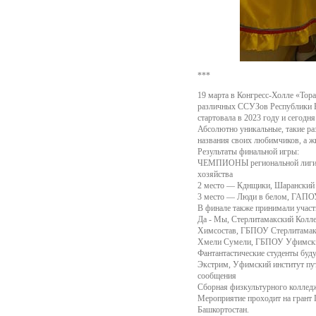
***
19 марта в Конгресс-Холле «Тор
различных ССУЗов Республики Б
стартовала в 2023 году и сегодн
Абсолютно уникальные, такие ра
названия своих любимчиков, а ж
Результаты финальной игры:
ЧЕМПИОНЫ региональной лиги «
хозяйства
2 место — Кднщики, Шаранский
3 место — Люди в белом, ГАПО
В финале также принимали участ
Да - Мы, Стерлитамакский Колл
Химсостав, ГБПОУ Стерлитамак
Хмели Сумели, ГБПОУ Уфимский
Фантантастические студенты бу
Экстрим, Уфимский институт пу
сообщения
Сборная физкультурного коллед
Мероприятие проходит на грант
Башкортостан.