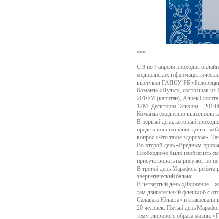
***
С 3 по 7 апреля проходил онла
медицинских и фармацевтически
выступил ГАПОУ РБ «Белорецки
Команда «Пульс», состоящая из
201ФМ (капитан), Алиев Никита
12М, Десяткина Эльвина – 201Ф
Команда ежедневно выполняла за
В первый день, который проходи
представили название девиз, эм
вопрос «Что такое здоровье». Т
Во второй день «Вредным привыч
Необходимо было изобразить смы
присутствовать на рисунке, но не
В третий день Марафона ребята 
энергетический баланс.
В четвертый день «Движение – ж
там двигательный флешмоб с отд
Салавата Юлаева» и станцевали 
20 человек. Пятый день Марафо
тему здорового образа жизни: «