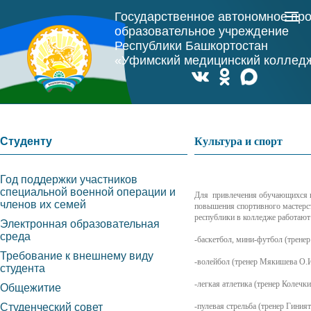
Государственное автономное пр
образовательное учреждение
Республики Башкортостан
«Уфимский медицинский коллед
Студенту
Культура и спорт
Год поддержки участников
специальной военной операции и
Для привлечения обучающихся к 
членов их семей
повышения спортивного мастерст
республики в колледже работают
Электронная образовательная
среда
-баскетбол, мини-футбол (тренер
Требование к внешнему виду
-волейбол (тренер Мякишева О.И
студента
-легкая атлетика (тренер Колечки
Общежитие
Студенческий совет
-пулевая стрельба (тренер Гиния