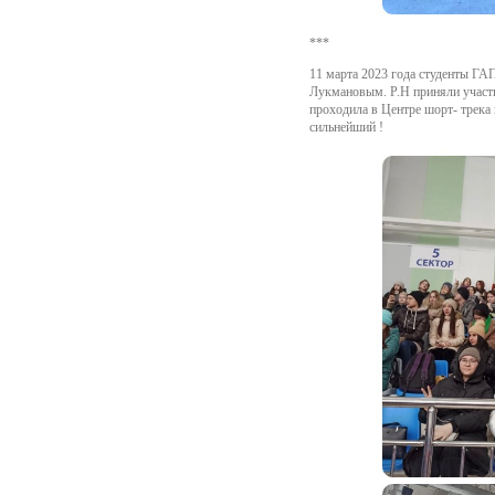
***
11 марта 2023 года студенты Г
Лукмановым. Р.Н приняли участи
проходила в Центре шорт- трека 
сильнейший !