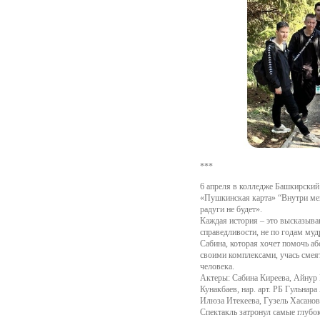
***
6 апреля в колледже Башкирский
«Пушкинская карта» “Внутри меня
радуги не будет».
Каждая история – это высказыва
справедливости, не по годам муд
Сабина, которая хочет помочь аб
своими комплексами, учась смеят
человека.
Актеры: Сабина Киреева, Айнур Га
Кунакбаев, нар. арт. РБ Гульнар
Илюза Итекеева, Гузель Хасанов
Спектакль затронул самые глубо