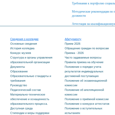
Требования к портфолио социал
Методические рекомендации по п
должности
Аттестация на квалификационную
Сведения о колледже
Абитуриенту
Основные сведения
Прием 2026
История колледжа
Обращение граждан по вопросам
Конкурс музеев
Приема - 2026
Структура и органы управления
Часто задаваемые вопросы
образовательной организации
Правила приема на обучение
Документы
Положение о порядке учета
Образование
результатов индивидуальных
Образовательные стандарты и
достижений поступающих
требования
Положение об экзаменационной
Руководство
комиссии
Педагогический состав
Положение об апелляционной
Материально-техническое
комиссии
обеспечение и оснащенность
Положение о приёмной комиссии
образовательного процесса.
Положение о конкурсе аттестатов
Доступная среда
Положение о вступительных
Стипендии и меры поддержки
испытаниях