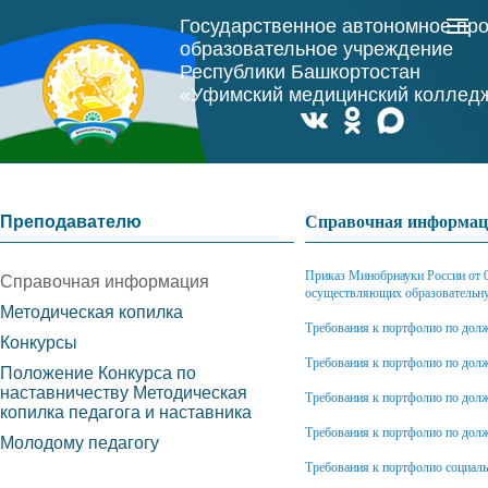
Государственное автономное пр
образовательное учреждение
Республики Башкортостан
«Уфимский медицинский коллед
Преподавателю
Справочная информа
Приказ Минобрнауки России от 0
Справочная информация
осуществляющих образовательну
Методическая копилка
Требования к портфолио по долж
Конкурсы
Требования к портфолио по долж
Положение Конкурса по
наставничеству Методическая
Требования к портфолио по дол
копилка педагога и наставника
Требования к портфолио по долж
Молодому педагогу
Требования к портфолио социаль