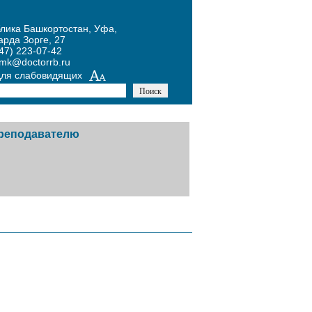
блика Башкортостан, Уфа,
арда Зорге, 27
47) 223-07-42
umk@doctorrb.ru
для слабовидящих
реподавателю
тников
авочная информация
й
одическая копилка
х
курсы
ожение Конкурса по