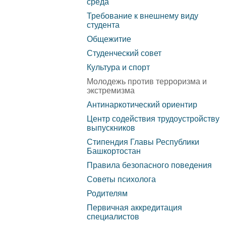
среда
Башкортостан №455 от
Требование к внешнему виду
управления
Карта сай
студента
30.07.2019г.
образовательной
Общежитие
Студенческий совет
организации
Культура и спорт
Документы
Молодежь против терроризма и
экстремизма
Образование
Антинаркотический ориентир
Центр содействия трудоустройству
Образовательные
выпускников
стандарты и требования
Стипендия Главы Республики
Башкортостан
Руководство
Правила безопасного поведения
Советы психолога
Педагогический состав
Родителям
Первичная аккредитация
Материально-техническое
специалистов