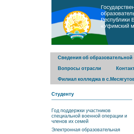
Государстве
образовател
Республики 
«Уфимский м
Сведения об образовательной
Вопросы отрасли
Контак
Филиал колледжа в с.Месягуто
Основные сведения
Программа "Земский
Горячая 
Студенту
фельдшер"
История колледжа
Обратная
Год поддержки участников
специальной военной операции и
Постановление
Конкурс музеев
Контакты
членов их семей
правительства Республики
Электронная образовательная
организа
Структура и органы