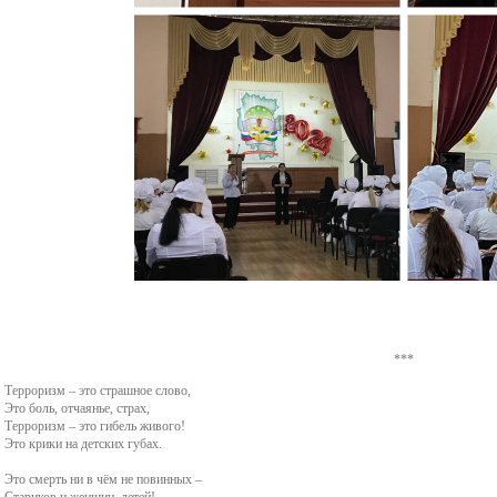
***
Терроризм – это страшное слово,
Это боль, отчаянье, страх,
Терроризм – это гибель живого!
Это крики на детских губах.
Это смерть ни в чём не повинных –