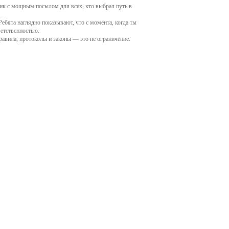
ик с мощным посылом для всех, кто выбрал путь в
тавничеству
ебята наглядно показывают, что с момента, когда ты
еда
ветственностью.
одическая копилка
равила, протоколы и законы — это не ограничение.
.
ему
агога и наставника
одому педагогу
емизма