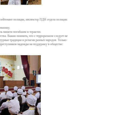
 лейтенант полиции, инспектор ПДН отдела полиции
емизму.
нь памяти погибшим в терактах.
ства. Важно помнить, что с терроризмом следует не
турные традиции и религии разных народов. Только
преступников надежды на поддержку в обществе.