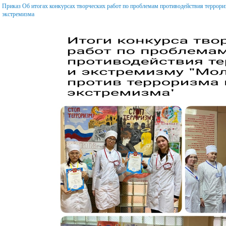
(волонтерской)
Приказ Об итогах конкурсах творческих работ по проблемам противодействия террор
экстремизма
деятельности
Переход с платного
обучения на беспла
ПП РФ 555 Целевое
обучение
Телефон доверия
Кредит на образование с
Дорожная безопасно
господдержкой
Олимпиады и конку
Курению - нет!
Профилактика
мошенничества
Порядок обеспечени
сертификатами