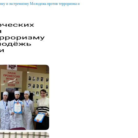
изму и экстремизму Молодежь против терроризма и
тное
сть
рсы
я