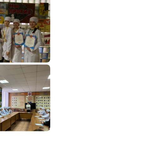
нга
центр
ия
у
ска