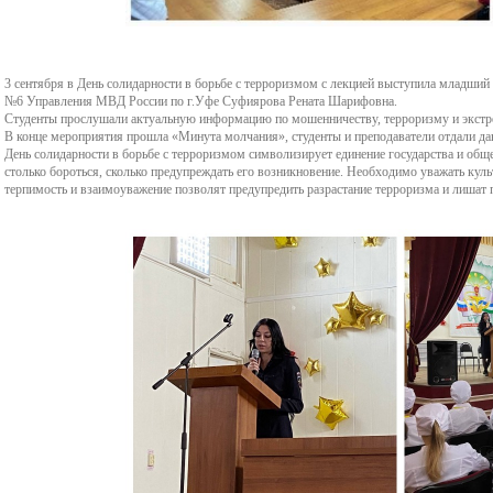
3 сентября в День солидарности в борьбе с терроризмом с лекцией выступила младший
№6 Управления МВД России по г.Уфе Суфиярова Рената Шарифовна.
Студенты прослушали актуальную информацию по мошенничеству, терроризму и экстр
В конце мероприятия прошла «Минута молчания», студенты и преподаватели отдали да
День солидарности в борьбе с терроризмом символизирует единение государства и обще
столько бороться, сколько предупреждать его возникновение. Необходимо уважать куль
терпимость и взаимоуважение позволят предупредить разрастание терроризма и лишат 