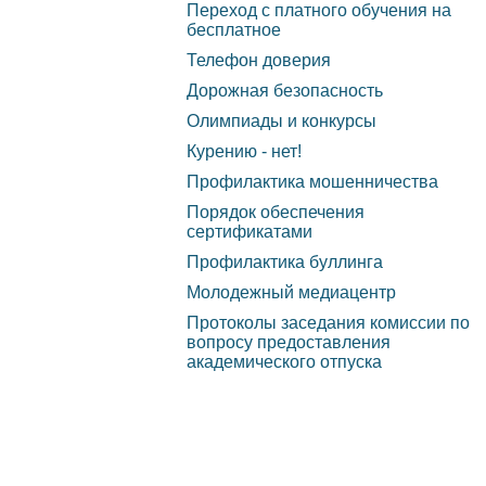
обеспечение и
Переход с платного обучения на
бесплатное
оснащенность
Телефон доверия
образовательного
Дорожная безопасность
Олимпиады и конкурсы
процесса. Доступная
Курению - нет!
среда
Профилактика мошенничества
Порядок обеспечения
Стипендии и меры
сертификатами
поддержки обучающихся
Профилактика буллинга
Молодежный медиацентр
Международное
Протоколы заседания комиссии по
сотрудничество
вопросу предоставления
академического отпуска
Организация питания в
образовательной
организации