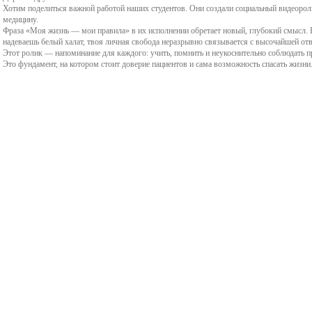
профилактическая
Хотим поделиться важной работой наших студентов. Они создали социальный видеорол
Электронная
вопросы
Курсы повышения
медицину.
та
нас
медицина
Фраза «Моя жизнь — мои правила» в их исполнении обретает новый, глубокий смысл. Р
образовательная ср
квалификации
надеваешь белый халат, твоя личная свобода неразрывно связывается с высочайшей от
Правила приема на
Мет
Этот ролик — напоминание для каждого: учить, помнить и неукоснительно соблюдать п
Нормативные документы
Это фундамент, на котором стоит доверие пациентов и сама возможность спасать жизни
Требование к внешн
обучение
Дополнительные
пед
ФУМО по УГПС 32.00.00
виду студента
общеразвивающие
Положение о порядке
Мол
Науки о здоровье и
программы
Общежитие
учета результатов
профилактическая
индивидуальных
НМ и ФО
Студенческий совет
медицина
достижений поступающих
Календарный учебный
Культура и спорт
Планы работы и отчеты
Положение об
график обучения
ФУМО по УГПС 32.00.00
Молодежь против
экзаменационной
Науки о здоровье и
терроризма и экстр
комиссии
профилактическая
Антинаркотический
медицина
Положение об
ориентир