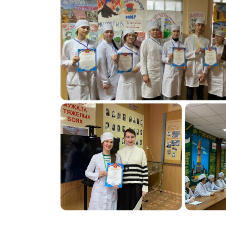
Профилактика булли
Молодежный медиа
Протоколы заседан
комиссии по вопрос
предоставления
академического отпу