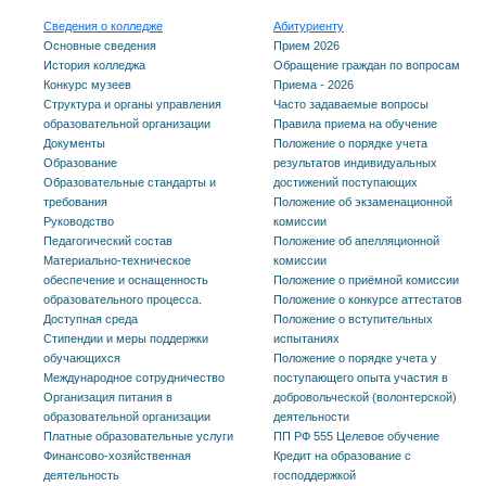
Сведения о колледже
Абитуриенту
Основные сведения
Прием 2026
История колледжа
Обращение граждан по вопросам
Конкурс музеев
Приема - 2026
Структура и органы управления
Часто задаваемые вопросы
образовательной организации
Правила приема на обучение
Документы
Положение о порядке учета
Образование
результатов индивидуальных
Образовательные стандарты и
достижений поступающих
требования
Положение об экзаменационной
Руководство
комиссии
Педагогический состав
Положение об апелляционной
Материально-техническое
комиссии
обеспечение и оснащенность
Положение о приёмной комиссии
образовательного процесса.
Положение о конкурсе аттестатов
Доступная среда
Положение о вступительных
Стипендии и меры поддержки
испытаниях
обучающихся
Положение о порядке учета у
Международное сотрудничество
поступающего опыта участия в
Организация питания в
добровольческой (волонтерской)
образовательной организации
деятельности
Платные образовательные услуги
ПП РФ 555 Целевое обучение
Финансово-хозяйственная
Кредит на образование с
деятельность
господдержкой