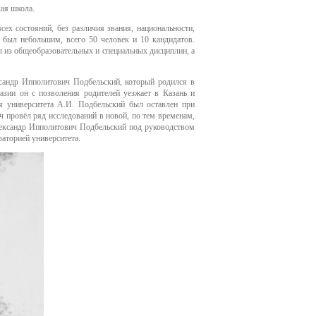
ая школа.
нга
ех состояний, без различия звания, национальности,
р был небольшим, всего 50 человек и 10 кандидатов.
центр
л из общеобразовательных и специальных дисциплин, а
ия
сандр Ипполитович Подбельский, который родился
в
зии он с позволения родителей уезжает в Казань и
ия университета А.И. Подбельский был оставлен при
у
ч провёл ряд исследований в новой, по тем временам,
лександр Ипполитович Подбельский под руководством
аторией университета.
ска