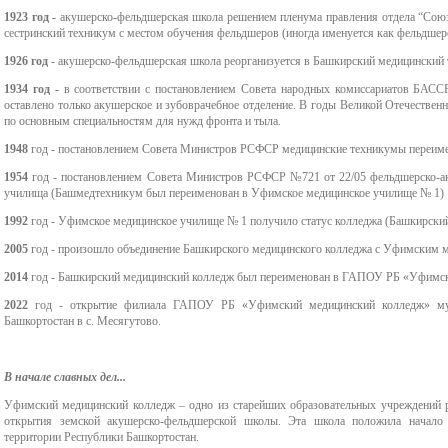
апелляционной комиссии
1923 год -
акушерско-фельдшерская школа решением пленума правления отдела “Союз
Протоколы заседаний
Центр содействия
сестринский техникум с местом обучения фельдшеров (иногда именуется как фельдшер
ФУМО по УГПС 32.00.00
Положение о приёмной
1926
год
- акушерско-фельдшерская школа реорганизуется в Башкирский медицинский 
трудоустройству
1934
год -
в соответствии с постановлением Совета народных комиссариатов БАСС
Науки о здоровье и
комиссии
выпускников
оставлено только акушерское и зубоврачебное отделение. В годы Великой Отечествен
по основным специальностям для нужд фронта и тыла.
профилактическая
Положение о конкурсе
1948
год - постановлением Совета Министров РСФСР медицинские техникумы переим
Стипендия Главы
медицина
аттестатов
1954
год - постановлением Совета Министров РСФСР №721 от 22/05 фельдшерско-а
Республики Башкорт
училища (Башмедтехникум был переименован в Уфимское медицинское училище № 1)
Состав и структура ФУМО
1992
год - Уфимское медицинское училище № 1 получило статус колледжа (Башкирски
Положение о
Правила безопасног
по УГПС 32.00.00 Науки о
2005
год - произошло объединение Башкирского медицинского колледжа с Уфимским 
вступительных испытаниях
поведения
2014
год - Башкирский медицинский колледж был переименован в
ГАПОУ РБ «Уфимски
здоровье и
Положение о порядке
2022
год - открытие филиала ГАПОУ РБ «Уфимский медицинский колледж» мун
Советы психолога
профилактическая
Башкортостан в с. Месягутово.
учета у поступающего
медицина
Родителям
опыта участия в
В начале славных дел...
Уфимский медицинский колледж – одно из старейших образовательных учреждений ре
Первичная аккредит
добровольческой
открытия земской акушерско-фельдшерской школы. Эта школа положила начало
территории Республики Башкортостан.
специалистов