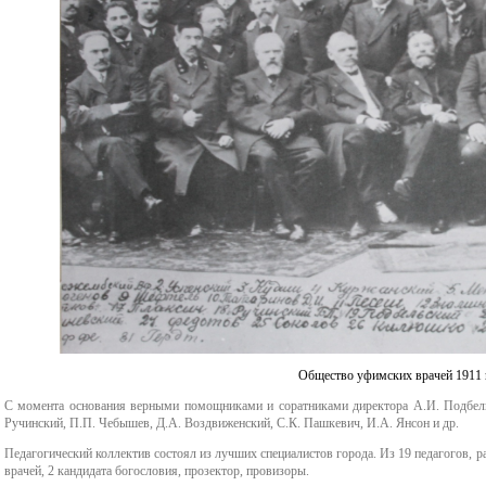
Общество уфимских врачей 1911 г
С момента основания верными помощниками и соратниками директора А.И. Подбельс
Ручинский, П.П. Чебышев, Д.А. Воздвиженский, С.К. Пашкевич, И.А. Янсон и др
.
Педагогический коллектив состоял из лучших специалистов города. Из 19 педагогов, р
врачей, 2 кандидата богословия, прозектор, провизоры.