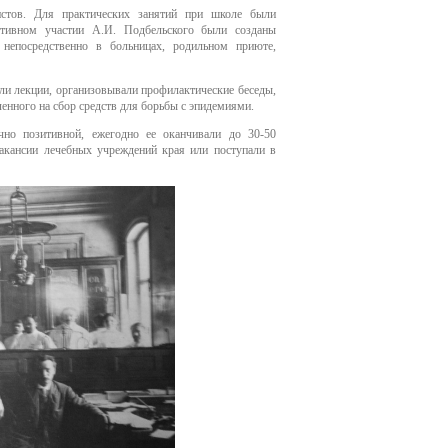
истов. Для практических занятий при школе были
активном участии А.И. Подбельского были созданы
 непосредственно в больницах, родильном приюте,
ли лекции, организовывали профилактические беседы,
ленного на сбор средств для борьбы с эпидемиями.
но позитивной, ежегодно ее оканчивали до 30-50
акансии лечебных учреждений края или поступали в