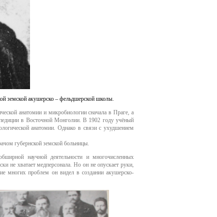
ой земской акушерско – фельдшерской школы.
ческой анатомии и микробиологии сначала в Праге, а
кспедиции в Восточной Монголии. В 1902 году учёный
ологической анатомии. Однако в связи с ухудшением
рачом губернской земской больницы.
обширной научной деятельности и многочисленных
ки не хватает медперсонала. Но он не опускает руки,
ение многих проблем он видел в создании акушерско-