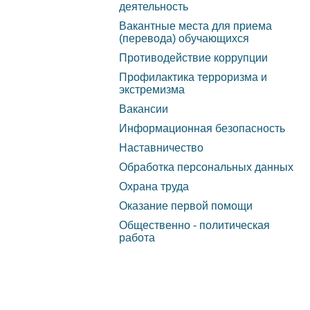
обеспечение и
деятельность
Вакантные места для приема
оснащенность
(перевода) обучающихся
образовательного
Противодействие коррупции
Профилактика терроризма и
процесса. Доступная
экстремизма
среда
Вакансии
Информационная безопасность
Стипендии и меры
Наставничество
поддержки обучающихся
Обработка персональных данных
Охрана труда
Международное
Оказание первой помощи
сотрудничество
Общественно - политическая
работа
Организация питания в
образовательной
организации