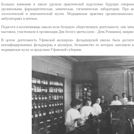
Большое внимание в школе уделяли практической подготовке будущих специал
организованы фармацевтическая, химическая, гигиеническая лаборатории. При 
зоологический и анатомический музеи. Медицинская практика организовывалась
амбулаториях и аптеках.
Педагоги и воспитанницы школы вели большую общественную деятельность: они чита
выставки, участвовали в организации Дня белого цветка (или – День Ромашки), направ
В целом деятельность Уфимской акушерско- фельдшерской школы была достаточ
квалифицированных фельдшериц и акушерок, большинство из которых заполняли в
медицинские вузы за пределами Уфимской губернии.