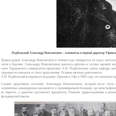
Подбельский Александр Ипполитович – основатель и первый директор Уфимск
Приват-доцент Александр Ипполитович в течение года стажируется по курсу патологи
затем в Берлине. Александру Ипполитовичу довелось работать в составе научной э
совет Харьковского университета предложил А.И. Подбельскому занять кафедру пат
здоровья он отказался от этого предложения. Оставив научную деятельность,
А.И. Подбельский возвратился на родину. Приехав в Уфу в 1902 году, он становится в
Сложно представить состояние Александра Ипполитовича, который после столь 
заграничных командировок оказывается в провинциальной больнице, где катастрофичес
не теряется, а грамотно расставляет приоритеты. Развитие здравоохранения и реш
фельдшерской школы.