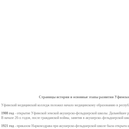
профилактическая
Электронная
вопросы
Курсы повышения
та
нас
медицина
образовательная ср
квалификации
Правила приема на
Мет
Нормативные документы
Требование к внешн
обучение
Дополнительные
пед
ФУМО по УГПС 32.00.00
виду студента
общеразвивающие
Положение о порядке
Мол
Науки о здоровье и
программы
Общежитие
учета результатов
профилактическая
индивидуальных
НМ и ФО
Студенческий совет
медицина
достижений поступающих
Календарный учебный
Культура и спорт
Планы работы и отчеты
Положение об
график обучения
ФУМО по УГПС 32.00.00
Молодежь против
Страницы истории и основные этапы развития Уфимско
экзаменационной
Науки о здоровье и
терроризма и экстр
Уфимский медицинский колледж положил начало медицинскому образованию в респуб
комиссии
профилактическая
1908 год
- открытие Уфимской земской акушерско-фельдшерской школы. Дальнейшее ра
Антинаркотический
В начале 20-х годов, после гражданской войны, занятия в акушерско–фельдшерской шк
медицина
Положение об
ориентир
1921 год -
приказом Наркомздрава при акушерско-фельдшерской школе была открыта ш