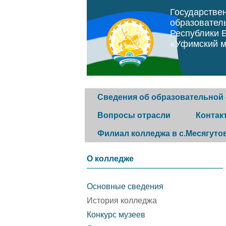
Государстве
образовател
Республики 
«Уфимский м
Сведения об образовательной
Вопросы отрасли
Контак
Филиал колледжа в с.Месягуто
Основные сведения
Программа "Земский
Горячая 
О колледже
фельдшер"
История колледжа
Обратная
Основные сведения
Постановление
История колледжа
Конкурс музеев
Контакты
Конкурс музеев
правительства Республики
организа
Структура и органы