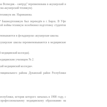
а Всемедик - сантруд” переименована в акушерский и
ско-акушерский техникум).
техникум им. Нариманова.
Р Башмедтехникум был переведён в г. Бирск. В Уфе
ной войны техникум возобновил подготовку студентов
еновываются в фельдшерско–акушерские школы.
кушерские школы переименовываются в медицинские
остан
й медицинский колледж).
о
медицинским училищем № 2.
й медицинский колледж».
иципального района Дуванский район Республики
спублики, история которого началась в 1908 году, с
ация
 профессиональному медицинскому образованию на