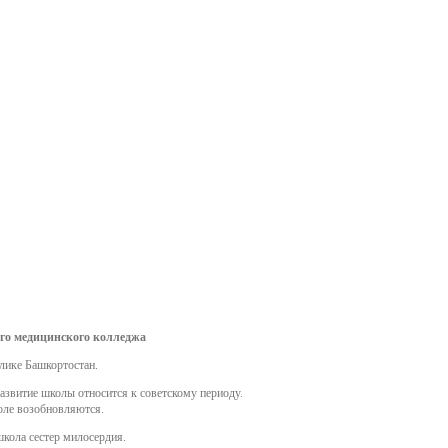
тавничеству
еда
одическая копилка
ему
агога и наставника
одому педагогу
го медицинского колледжа
емизма
лике Башкортостан.
звитие школы относится к советскому периоду.
оле возобновляются.
кола сестер милосердия.