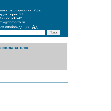
блика Башкортостан, Уфа,
арда Зорге, 27
47) 223-07-42
umk@doctorrb.ru
для слабовидящих
реподавателю
тников
авочная информация
й
одическая копилка
х
курсы
ожение Конкурса по