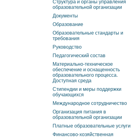
Структура и органы управления
Башкортостан №455 от
образовательной организации
управления
Карта сай
30.07.2019г.
Документы
образовательной
Образование
организации
Образовательные стандарты и
требования
Документы
Руководство
Педагогический состав
Образование
Материально-техническое
обеспечение и оснащенность
Образовательные
образовательного процесса.
Доступная среда
стандарты и требования
Стипендии и меры поддержки
обучающихся
Руководство
Международное сотрудничество
Организация питания в
Педагогический состав
образовательной организации
Платные образовательные услуги
Материально-техническое
Финансово-хозяйственная