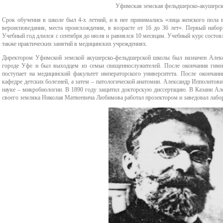
Уфимская земская фельдшерско-акушерск
Профилактика булли
Срок обучения в школе был 4-х летний, и в нее принимались «лица женского пола вс
вероисповедания, места происхождения, в возрасте от 16 до 36 лет». Первый набо
Молодежный медиа
Учебный год длился с сентября до июля и равнялся 10 месяцам. Учебный курс состоя
также практических занятий в медицинских учреждениях.
Протоколы заседан
Директором Уфимской земской акушерско-фельдшерской школы был назначен
Алек
городе Уфе и был выходцем из семьи священнослужителей. После окончания гимна
поступает на медицинский факультет императорского университета. После окончан
комиссии по вопрос
кафедре детских болезней, а затем – патологической анатомии. Александр Ипполитови
науке – микробиологии. В 1890 году защитил докторскую диссертацию. В Казани А
предоставления
своего земляка Николая Матвеевича Любимова работал прозектором и заведовал лабор
академического отпу