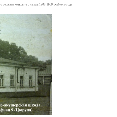
о решение «открыть с начала 1908-1909 учебного года
тное
сть
рсы
я