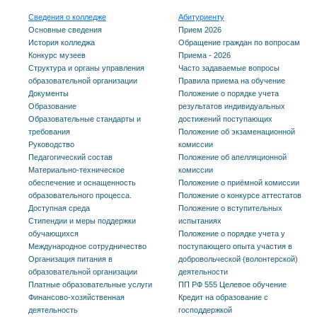
Сведения о колледже
Абитуриенту
Основные сведения
Прием 2026
История колледжа
Обращение граждан по вопросам
Конкурс музеев
Приема - 2026
Структура и органы управления
Часто задаваемые вопросы
образовательной организации
Правила приема на обучение
Документы
Положение о порядке учета
Образование
результатов индивидуальных
Образовательные стандарты и
достижений поступающих
требования
Положение об экзаменационной
Руководство
комиссии
Педагогический состав
Положение об апелляционной
Материально-техническое
комиссии
обеспечение и оснащенность
Положение о приёмной комиссии
образовательного процесса.
Положение о конкурсе аттестатов
Доступная среда
Положение о вступительных
Стипендии и меры поддержки
испытаниях
обучающихся
Положение о порядке учета у
Международное сотрудничество
поступающего опыта участия в
Организация питания в
добровольческой (волонтерской)
образовательной организации
деятельности
Платные образовательные услуги
ПП РФ 555 Целевое обучение
Финансово-хозяйственная
Кредит на образование с
деятельность
господдержкой