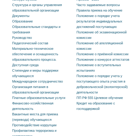
Структура и органы управления
Часто задаваемые вопросы
образовательной организации
Правила приема на обучение
Документы
Положение о порядке учета
Образование
результатов индивидуальных
Образовательные стандарты и
достижений поступающих
требования
Положение об экзаменационной
Руководство
комиссии
Педагогический состав
Положение об апелляционной
Материально-техническое
комиссии
обеспечение и оснащенность
Положение о приёмной комиссии
образовательного процесса.
Положение о конкурсе аттестатов
Доступная среда
Положение о вступительных
Стипендии и меры поддержки
испытаниях
обучающихся
Положение о порядке учета у
Международное сотрудничество
поступающего опыта участия в
Организация питания в
добровольческой (волонтерской)
образовательной организации
деятельности
Платные образовательные услуги
ПП РФ 555 Целевое обучение
Финансово-хозяйственная
Кредит на образование с
деятельность
господдержкой
Вакантные места для приема
(перевода) обучающихся
Противодействие коррупции
Профилактика терроризма и
экстремизма