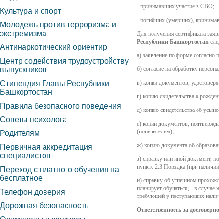
- принимавших участие в СВО;
Культура и спорт
- погибших (умерших), принима
Молодежь против терроризма и
экстремизма
Для получения сертификата заяви
Республики Башкортостан
сле
Антинаркотический ориентир
а) заявление по форме согласно
Центр содействия трудоустройству
выпускников
б) согласие на обработку персо
Стипендия Главы Республики
в) копии документов, удостоверя
Башкортостан
г) копию свидетельства о рожден
Правила безопасного поведения
д) копию свидетельства об усыно
Советы психолога
е) копии документов, подтвержда
(попечителем);
Родителям
ж) копию документа об образован
Первичная аккредитация
специалистов
з) справку или иной документ, п
пункте 2.3 Порядка (при наличии
Переход с платного обучения на
бесплатное
и) справку об успешном прохожд
планирует обучаться, - в случае
Телефон доверия
требующей у поступающих наличи
Дорожная безопасность
Ответственность за достоверно