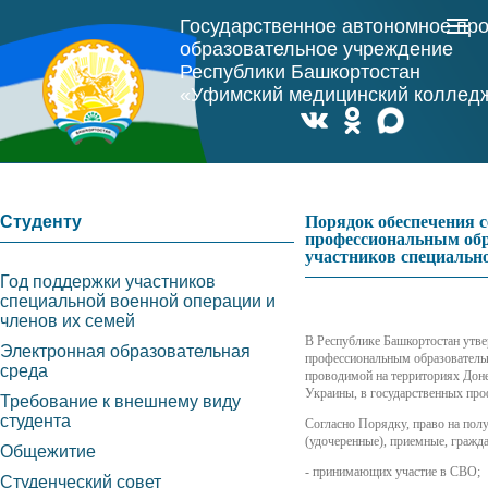
Государственное автономное пр
образовательное учреждение
Республики Башкортостан
«Уфимский медицинский коллед
Студенту
Порядок обеспечения 
профессиональным обр
участников специальн
Год поддержки участников
специальной военной операции и
членов их семей
В Республике Башкортостан утв
Электронная образовательная
профессиональным образовательн
среда
проводимой на территориях Доне
Украины, в государственных про
Требование к внешнему виду
студента
Согласно Порядку, право на пол
(удочеренные), приемные, гражд
Общежитие
- принимающих участие в СВО;
Студенческий совет