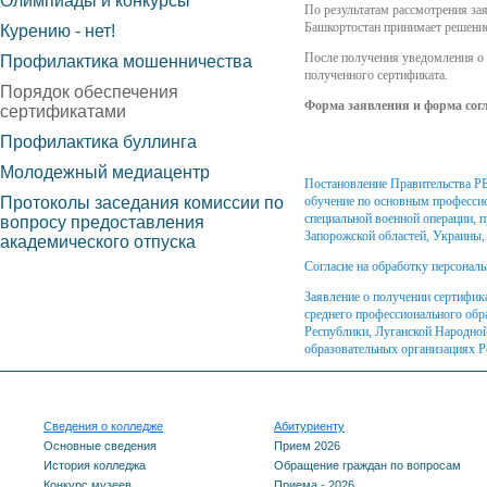
Олимпиады и конкурсы
По результатам рассмотрения за
Башкортостан принимает решение
Курению - нет!
После получения уведомления о 
Профилактика мошенничества
полученного сертификата.
Порядок обеспечения
Форма заявления и форма сог
сертификатами
Профилактика буллинга
Молодежный медиацентр
Постановление Правительства РБ
Протоколы заседания комиссии по
обучение по основным професси
специальной военной операции, 
вопросу предоставления
Запорожской областей, Украины,
академического отпуска
Согласие на обработку персонал
Заявление о получении сертифи
среднего профессионального обр
Республики, Луганской Народной
образовательных организациях 
Сведения о колледже
Абитуриенту
Основные сведения
Прием 2026
История колледжа
Обращение граждан по вопросам
Конкурс музеев
Приема - 2026