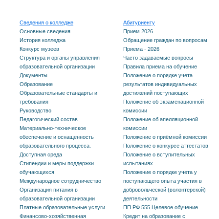
Сведения о колледже
Абитуриенту
Основные сведения
Прием 2026
История колледжа
Обращение граждан по вопросам
Конкурс музеев
Приема - 2026
Структура и органы управления
Часто задаваемые вопросы
образовательной организации
Правила приема на обучение
Документы
Положение о порядке учета
Образование
результатов индивидуальных
Образовательные стандарты и
достижений поступающих
требования
Положение об экзаменационной
Руководство
комиссии
Педагогический состав
Положение об апелляционной
Материально-техническое
комиссии
обеспечение и оснащенность
Положение о приёмной комиссии
образовательного процесса.
Положение о конкурсе аттестатов
Доступная среда
Положение о вступительных
Стипендии и меры поддержки
испытаниях
обучающихся
Положение о порядке учета у
Международное сотрудничество
поступающего опыта участия в
Организация питания в
добровольческой (волонтерской)
образовательной организации
деятельности
Платные образовательные услуги
ПП РФ 555 Целевое обучение
Финансово-хозяйственная
Кредит на образование с