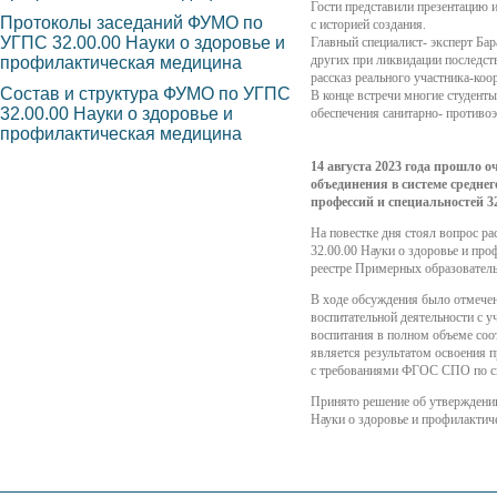
Гости представили презентацию 
Протоколы заседаний ФУМО по
с историей создания.
УГПС 32.00.00 Науки о здоровье и
Главный специалист- эксперт Бар
других при ликвидации последст
профилактическая медицина
рассказ реального участника-коо
Состав и структура ФУМО по УГПС
В конце встречи многие студенты
32.00.00 Науки о здоровье и
обеспечения санитарно- противо
профилактическая медицина
14 августа 2023 года прошло о
объединения в системе средне
профессий и специальностей 3
На повестке дня стоял вопрос 
32.00.00 Науки о здоровье и пр
реестре Примерных образовател
В ходе обсуждения было отмечен
воспитательной деятельности с 
воспитания в полном объеме со
является результатом освоения п
с требованиями ФГОС СПО по сп
Принято решение об утверждени
Науки о здоровье и профилактич