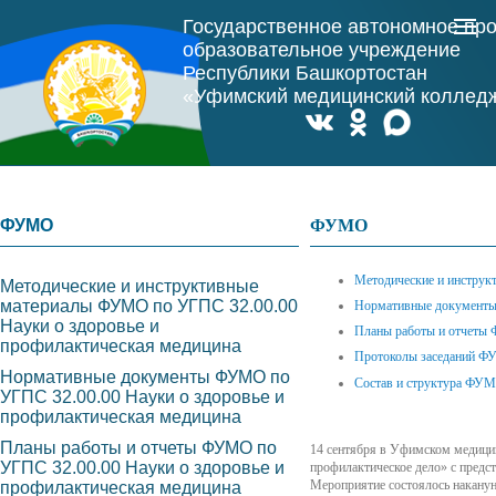
Государственное автономное пр
образовательное учреждение
Республики Башкортостан
«Уфимский медицинский коллед
ФУМО
ФУМО
Методические и инструк
Методические и инструктивные
материалы ФУМО по УГПС 32.00.00
Нормативные документы 
Науки о здоровье и
Планы работы и отчеты 
профилактическая медицина
Протоколы заседаний ФУ
Нормативные документы ФУМО по
Состав и структура ФУМ
УГПС 32.00.00 Науки о здоровье и
профилактическая медицина
Планы работы и отчеты ФУМО по
14 сентября в Уфимском медицин
УГПС 32.00.00 Науки о здоровье и
профилактическое дело» с предс
Мероприятие состоялось накану
профилактическая медицина