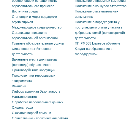
обеспечение и оснащенность
Положение о приёмной комиссии
образовательного процесса.
Положение о конкурсе аттестатов
Доступная среда
Положение о вступительных
Стипендии и меры поддержки
испытаниях
обучающихся
Положение о порядке учета у
Международное сотрудничество
поступающего опыта участия в
Организация питания в
добровольческой (волонтерской)
образовательной организации
деятельности
Платные образовательные услуги
ПП РФ 555 Целевое обучение
Финансово-хозяйственная
Кредит на образование с
деятельность
господдержкой
Вакантные места для приема
(перевода) обучающихся
Противодействие коррупции
Профилактика терроризма и
экстремизма
Вакансии
Информационная безопасность
Наставничество
Обработка персональных данных
Охрана труда
Оказание первой помощи
Общественно - политическая работа