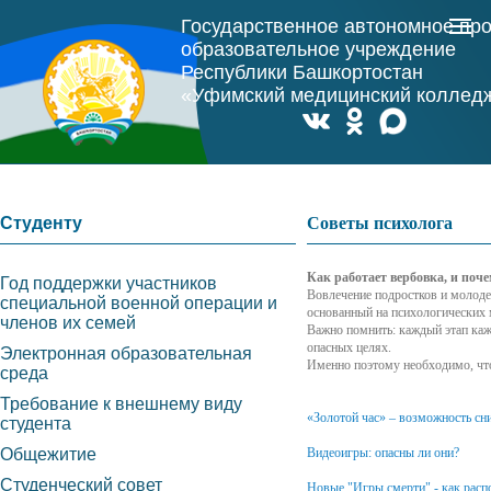
Государственное автономное пр
образовательное учреждение
Республики Башкортостан
«Уфимский медицинский коллед
Студенту
Советы психолога
Как работает вербовка, и по
Год поддержки участников
Вовлечение подростков и молодеж
специальной военной операции и
основанный на психологических
членов их семей
Важно помнить: каждый этап каж
опасных целях.
Электронная образовательная
Именно поэтому необходимо, чт
среда
Требование к внешнему виду
«Золотой час» – возможность сни
студента
Общежитие
Видеоигры: опасны ли они?
Студенческий совет
Новые "Игры смерти" - как распо