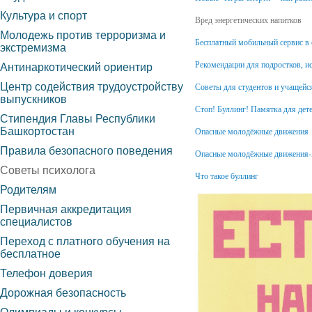
Культура и спорт
Вред энергетических напитков
Молодежь против терроризма и
Бесплатный мобильный сервис в 
экстремизма
Рекомендации для подростков, и
Антинаркотический ориентир
Центр содействия трудоустройству
Советы для студентов и учащей
выпускников
Стоп! Буллинг! Памятка для дет
Стипендия Главы Республики
Башкортостан
Опасные молодёжные движения
Правила безопасного поведения
Опасные молодёжные движения
Советы психолога
Что такое буллинг
Родителям
Первичная аккредитация
специалистов
Переход с платного обучения на
бесплатное
Телефон доверия
Дорожная безопасность