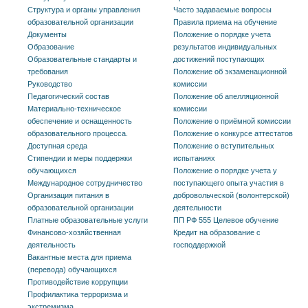
Структура и органы управления
Часто задаваемые вопросы
образовательной организации
Правила приема на обучение
Документы
Положение о порядке учета
Образование
результатов индивидуальных
Образовательные стандарты и
достижений поступающих
требования
Положение об экзаменационной
Руководство
комиссии
Педагогический состав
Положение об апелляционной
Материально-техническое
комиссии
обеспечение и оснащенность
Положение о приёмной комиссии
образовательного процесса.
Положение о конкурсе аттестатов
Доступная среда
Положение о вступительных
Стипендии и меры поддержки
испытаниях
обучающихся
Положение о порядке учета у
Международное сотрудничество
поступающего опыта участия в
Организация питания в
добровольческой (волонтерской)
образовательной организации
деятельности
Платные образовательные услуги
ПП РФ 555 Целевое обучение
Финансово-хозяйственная
Кредит на образование с
деятельность
господдержкой
Вакантные места для приема
(перевода) обучающихся
Противодействие коррупции
Профилактика терроризма и
экстремизма