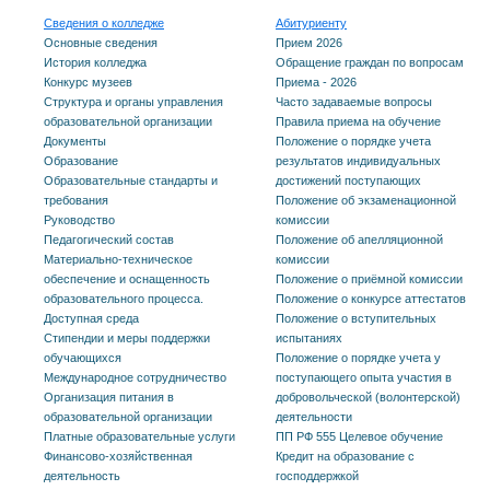
Сведения о колледже
Абитуриенту
Основные сведения
Прием 2026
История колледжа
Обращение граждан по вопросам
Конкурс музеев
Приема - 2026
Структура и органы управления
Часто задаваемые вопросы
образовательной организации
Правила приема на обучение
Документы
Положение о порядке учета
Образование
результатов индивидуальных
Образовательные стандарты и
достижений поступающих
требования
Положение об экзаменационной
Руководство
комиссии
Педагогический состав
Положение об апелляционной
Материально-техническое
комиссии
обеспечение и оснащенность
Положение о приёмной комиссии
образовательного процесса.
Положение о конкурсе аттестатов
Доступная среда
Положение о вступительных
Стипендии и меры поддержки
испытаниях
обучающихся
Положение о порядке учета у
Международное сотрудничество
поступающего опыта участия в
Организация питания в
добровольческой (волонтерской)
образовательной организации
деятельности
Платные образовательные услуги
ПП РФ 555 Целевое обучение
Финансово-хозяйственная
Кредит на образование с
деятельность
господдержкой