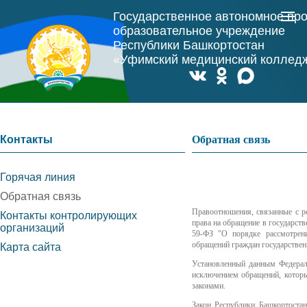
Государственное автономное пр
образовательное учреждение
Республики Башкортостан
«Уфимский медицинский коллед
Контакты
Обратная связь
Горячая линия
Обратная связь
Правоотношения, связанные с р
Контакты контролирующих
права на обращение в государст
организаций
59-ФЗ "О порядке рассмотрени
обращений граждан государстве
Карта сайта
Установленный данным Федераль
исключением обращений, котор
законами.
Закон Республики Башкортоста