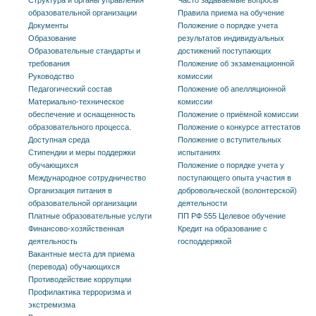
образовательной организации
Правила приема на обучение
Документы
Положение о порядке учета
Образование
результатов индивидуальных
Образовательные стандарты и
достижений поступающих
требования
Положение об экзаменационной
Руководство
комиссии
Педагогический состав
Положение об апелляционной
Материально-техническое
комиссии
обеспечение и оснащенность
Положение о приёмной комиссии
образовательного процесса.
Положение о конкурсе аттестатов
Доступная среда
Положение о вступительных
Стипендии и меры поддержки
испытаниях
обучающихся
Положение о порядке учета у
Международное сотрудничество
поступающего опыта участия в
Организация питания в
добровольческой (волонтерской)
образовательной организации
деятельности
Платные образовательные услуги
ПП РФ 555 Целевое обучение
Финансово-хозяйственная
Кредит на образование с
деятельность
господдержкой
Вакантные места для приема
(перевода) обучающихся
Противодействие коррупции
Профилактика терроризма и
экстремизма