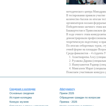
методического центра Минздрава
В тестировании приняли участие
количество баллов по итогам те
организаторов восьми федераль
Победителями заочного этапа ко
Башкортостан в Приволжском феде
В ходе очного этапа конкурсант
демонстрировали профессиональн
теоретическую подготовку и пра
По итогам отборочных туров, сту
очной форме на площадке Всерос
Среди финалистов – 4 студента 
1. Ахметкиреева Алсу (специал
2. Русакова Дарина (специально
3. Ишмухаметов Радмир (специ
4. Мингалеев Марат (специальн
Пожелаем участникам конкурса у
Сведения о колледже
Абитуриенту
Основные сведения
Прием 2026
История колледжа
Обращение граждан по вопросам
Конкурс музеев
Приема - 2026
Структура и органы управления
Часто задаваемые вопросы