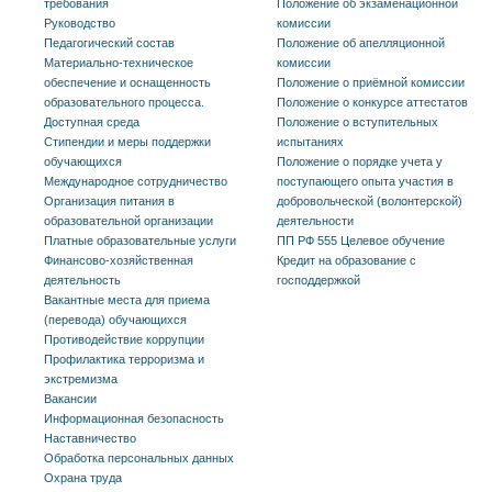
требования
Положение об экзаменационной
Руководство
комиссии
Педагогический состав
Положение об апелляционной
Материально-техническое
комиссии
обеспечение и оснащенность
Положение о приёмной комиссии
образовательного процесса.
Положение о конкурсе аттестатов
Доступная среда
Положение о вступительных
Стипендии и меры поддержки
испытаниях
обучающихся
Положение о порядке учета у
Международное сотрудничество
поступающего опыта участия в
Организация питания в
добровольческой (волонтерской)
образовательной организации
деятельности
Платные образовательные услуги
ПП РФ 555 Целевое обучение
Финансово-хозяйственная
Кредит на образование с
деятельность
господдержкой
Вакантные места для приема
(перевода) обучающихся
Противодействие коррупции
Профилактика терроризма и
экстремизма
Вакансии
Информационная безопасность
Наставничество
Обработка персональных данных
Охрана труда