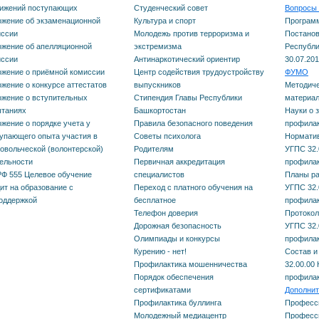
тижений поступающих
Студенческий совет
Вопросы 
жение об экзаменационной
Культура и спорт
Програм
иссии
Молодежь против терроризма и
Постанов
жение об апелляционной
экстремизма
Республи
иссии
Антинаркотический ориентир
30.07.201
жение о приёмной комиссии
Центр содействия трудоустройству
ФУМО
жение о конкурсе аттестатов
выпускников
Методиче
жение о вступительных
Стипендия Главы Республики
материал
ытаниях
Башкортостан
Науки о 
жение о порядке учета у
Правила безопасного поведения
профилак
упающего опыта участия в
Советы психолога
Нормати
овольческой (волонтерской)
Родителям
УГПС 32.
ельности
Первичная аккредитация
профилак
Ф 555 Целевое обучение
специалистов
Планы ра
ит на образование с
Переход с платного обучения на
УГПС 32.
оддержкой
бесплатное
профилак
Телефон доверия
Протоко
Дорожная безопасность
УГПС 32.
Олимпиады и конкурсы
профилак
Курению - нет!
Состав и
Профилактика мошенничества
32.00.00 
Порядок обеспечения
профилак
сертификатами
Дополнит
Профилактика буллинга
Професси
Молодежный медиацентр
Професс