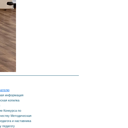
нга
центр
ия
у
ска
вателю
ная информация
ская копилка
ы
е Конкурса по
честву Методическая
педагога и наставника
 педагогу