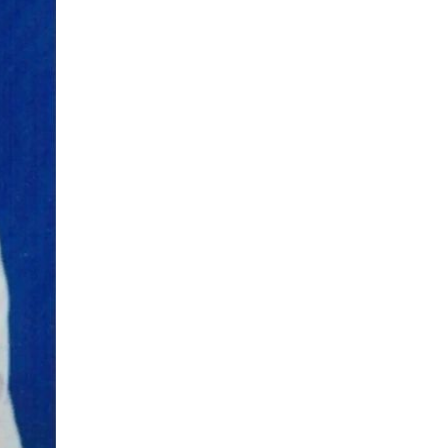
остан
о
ация