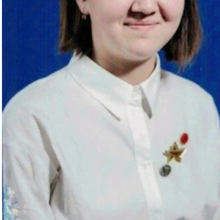
апелляционной комиссии
Протоколы заседаний
Центр содействия
ФУМО по УГПС 32.00.00
Положение о приёмной
трудоустройству
Науки о здоровье и
комиссии
выпускников
профилактическая
Положение о конкурсе
Стипендия Главы
медицина
аттестатов
Республики Башкорт
Состав и структура ФУМО
Положение о
Правила безопасног
по УГПС 32.00.00 Науки о
вступительных испытаниях
поведения
здоровье и
Положение о порядке
Советы психолога
профилактическая
учета у поступающего
медицина
Родителям
опыта участия в
Первичная аккредит
добровольческой
специалистов