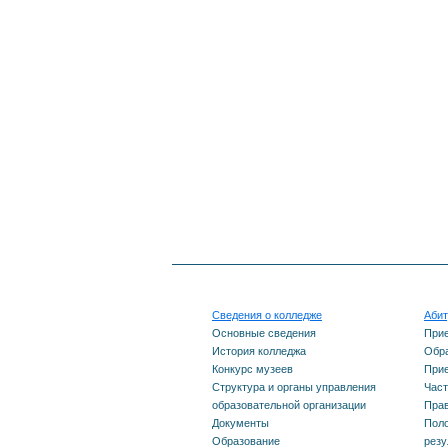
Вакансии
Информационная
безопасность
Наставничество
Обработка персональных
данных
Охрана труда
Сведения о колледже
Абит
Оказание первой помощи
Основные сведения
При
История колледжа
Обра
Конкурс музеев
Прие
Общественно -
Структура и органы управления
Част
образовательной организации
Прав
политическая работа
Документы
Поло
Образование
резу