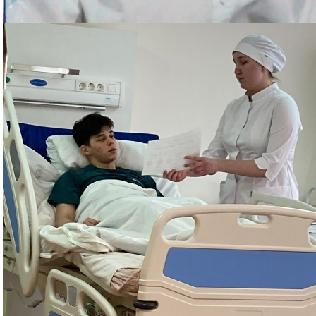
(волонтерской)
деятельности
Переход с платного
обучения на беспла
ПП РФ 555 Целевое
обучение
Телефон доверия
Кредит на образование с
Дорожная безопасно
господдержкой
Олимпиады и конку
Курению - нет!
Профилактика
мошенничества
Порядок обеспечени
сертификатами