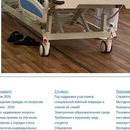
Профилактика булли
Молодежный медиа
Протоколы заседан
комиссии по вопрос
предоставления
академического отпу
уриенту
Студенту
Препода
ем 2026
Год поддержки участников
Справоч
щение граждан по вопросам
специальной военной операции и
Методиче
ма - 2026
членов их семей
Конкурс
о задаваемые вопросы
Электронная образовательная среда
Положени
ила приема на обучение
Требование к внешнему виду
наставни
жение о порядке учета
студента
копилка 
льтатов индивидуальных
Общежитие
Молодому