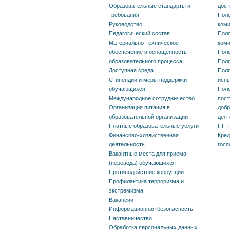
Образовательные стандарты и
дос
требования
Поло
Руководство
ком
Педагогический состав
Поло
Материально-техническое
ком
обеспечение и оснащенность
Поло
образовательного процесса.
Поло
Доступная среда
Поло
Стипендии и меры поддержки
исп
обучающихся
Поло
Международное сотрудничество
пост
Организация питания в
добр
образовательной организации
деят
Платные образовательные услуги
ПП Р
Финансово-хозяйственная
Кред
деятельность
госп
Вакантные места для приема
(перевода) обучающихся
Противодействие коррупции
Профилактика терроризма и
экстремизма
Вакансии
Информационная безопасность
Наставничество
Обработка персональных данных