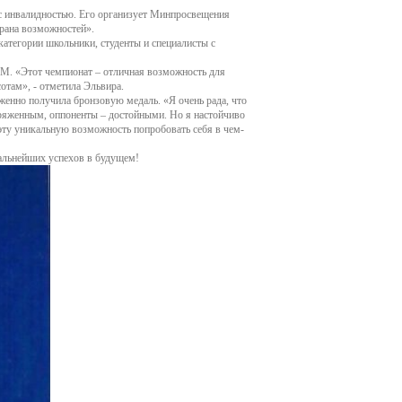
с инвалидностью. Его организует Минпросвещения
рана возможностей».
тавничеству
категории школьники, студенты и специалисты с
еда
одическая копилка
 М. «Этот чемпионат – отличная возможность для
ему
сотам», - отметила Эльвира.
агога и наставника
женно получила бронзовую медаль. «Я очень рада, что
пряженным, оппоненты – достойными. Но я настойчиво
эту уникальную возможность попробовать себя в чем-
одому педагогу
альнейших успехов в будущем!
емизма