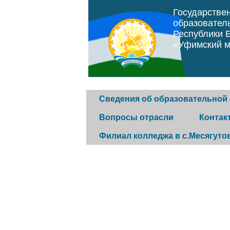
Государстве
образовател
Республики 
«Уфимский м
Сведения об образовательной
Вопросы отрасли
Контак
Филиал колледжа в с.Месягуто
Основные сведения
Программа "Земский
Горячая 
фельдшер"
История колледжа
Обратная
Постановление
Конкурс музеев
Контакты
правительства Республики
организа
Структура и органы