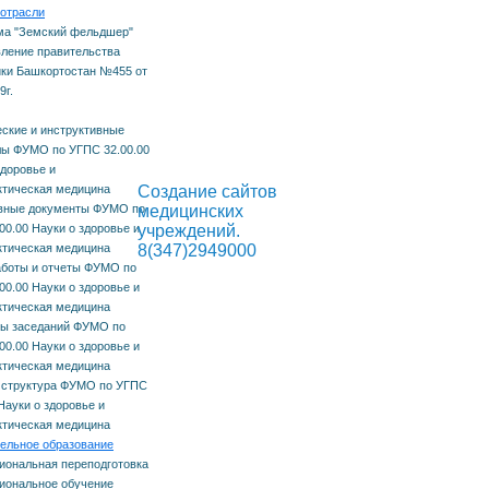
отрасли
ма "Земский фельдшер"
ление правительства
ки Башкортостан №455 от
9г.
ские и инструктивные
ы ФУМО по УГПС 32.00.00
здоровье и
тическая медицина
Создание сайтов
вные документы ФУМО по
медицинских
00.00 Науки о здоровье и
учреждений.
тическая медицина
8(347)2949000
боты и отчеты ФУМО по
00.00 Науки о здоровье и
тическая медицина
лы заседаний ФУМО по
00.00 Науки о здоровье и
тическая медицина
 структура ФУМО по УГПС
Науки о здоровье и
тическая медицина
ельное образование
ональная переподготовка
иональное обучение