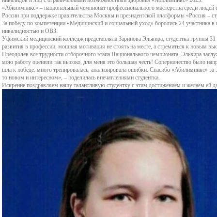
профилактическая
Электронная
«Абилимпикс» – национальный чемпионат профессионального мастерства среди людей 
вопросы
Курсы повышения
России при поддержке правительства Москвы и президентской платформы «Россия – ст
та
нас
медицина
За победу по компетенции «Медицинский и социальный уход» боролись 24 участника в 
образовательная ср
квалификации
инвалидностью и ОВЗ.
Правила приема на
Мет
Уфимский медицинский колледж представляла Зарипова Эльвира, студентка группы 31
Нормативные документы
Требование к внешн
развития в профессии, мощная мотивация не стоять на месте, а стремиться к новым вы
обучение
Дополнительные
пед
Преодолев все трудности отборочного этапа Национального чемпионата, Эльвира заслу
ФУМО по УГПС 32.00.00
мою работу оценили так высоко, для меня это большая честь! Соперничество было на
виду студента
общеразвивающие
шла к победе: много тренировалась, анализировала ошибки. Спасибо «Абилимпикс» за 
Положение о порядке
Мол
Науки о здоровье и
то новом и интересном», – поделилась впечатлениями студентка.
Искренне поздравляем нашу талантливую студентку с этим достижением и желаем ей д
программы
Общежитие
учета результатов
профилактическая
индивидуальных
НМ и ФО
Студенческий совет
медицина
достижений поступающих
Календарный учебный
Культура и спорт
Планы работы и отчеты
Положение об
график обучения
ФУМО по УГПС 32.00.00
Молодежь против
экзаменационной
Науки о здоровье и
терроризма и экстр
комиссии
профилактическая
Антинаркотический
медицина
Положение об
ориентир