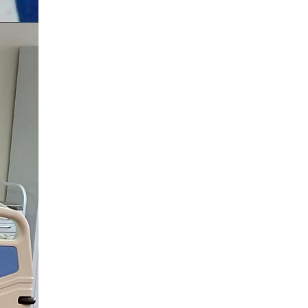
тное
сть
рсы
я