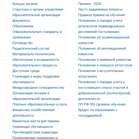
Конкурс музеев
Приема - 2026
Структура и органы управления
Часто задаваемые вопросы
образовательной организации
Правила приема на обучение
Документы
Положение о порядке учета
Образование
результатов индивидуальных
Образовательные стандарты и
достижений поступающих
требования
Положение об экзаменационной
Руководство
комиссии
Педагогический состав
Положение об апелляционной
Материально-техническое
комиссии
обеспечение и оснащенность
Положение о приёмной комиссии
образовательного процесса.
Положение о конкурсе аттестатов
Доступная среда
Положение о вступительных
Стипендии и меры поддержки
испытаниях
обучающихся
Положение о порядке учета у
Международное сотрудничество
поступающего опыта участия в
Организация питания в
добровольческой (волонтерской)
образовательной организации
деятельности
Платные образовательные услуги
ПП РФ 555 Целевое обучение
Финансово-хозяйственная
Кредит на образование с
деятельность
господдержкой
Вакантные места для приема
(перевода) обучающихся
Противодействие коррупции
Профилактика терроризма и