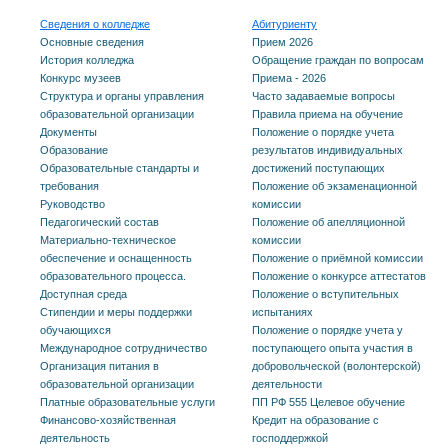
Сведения о колледже
Абитуриенту
Основные сведения
Прием 2026
История колледжа
Обращение граждан по вопросам
Конкурс музеев
Приема - 2026
Структура и органы управления
Часто задаваемые вопросы
образовательной организации
Правила приема на обучение
Документы
Положение о порядке учета
Образование
результатов индивидуальных
Образовательные стандарты и
достижений поступающих
требования
Положение об экзаменационной
Руководство
комиссии
Педагогический состав
Положение об апелляционной
Материально-техническое
комиссии
обеспечение и оснащенность
Положение о приёмной комиссии
образовательного процесса.
Положение о конкурсе аттестатов
Доступная среда
Положение о вступительных
Стипендии и меры поддержки
испытаниях
обучающихся
Положение о порядке учета у
Международное сотрудничество
поступающего опыта участия в
Организация питания в
добровольческой (волонтерской)
образовательной организации
деятельности
Платные образовательные услуги
ПП РФ 555 Целевое обучение
Финансово-хозяйственная
Кредит на образование с
деятельность
господдержкой