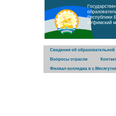
Государстве
образовател
Республики 
«Уфимский м
Сведения об образовательной
Вопросы отрасли
Контак
Филиал колледжа в с.Месягуто
Основные сведения
Программа "Земский
Горячая 
фельдшер"
История колледжа
Обратная
Постановление
Конкурс музеев
Контакты
правительства Республики
организа
Структура и органы