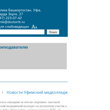
блика Башкортостан, Уфа,
арда Зорге, 27
47) 223-07-42
umk@doctorrb.ru
для слабовидящих
реподавателю
тников
авочная информация
й
одическая копилка
Новости Уфимский медколледж
х
курсы
ялось совещание по итогам спортивно- массовой
кий медицинский колледж» по результатам участия в
ожение Конкурса по
г. Уфы «Наш выбор - спорт и здоровье 2025». За