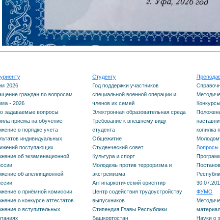
(волонтерской)
деятельности
Переход с платного
обучения на беспла
ПП РФ 555 Целевое
обучение
Телефон доверия
уриенту
Студенту
Препода
Кредит на образование с
Дорожная безопасно
ем 2026
Год поддержки участников
Справоч
щение граждан по вопросам
специальной военной операции и
Методиче
господдержкой
ма - 2026
членов их семей
Конкурс
Олимпиады и конку
о задаваемые вопросы
Электронная образовательная среда
Положени
ила приема на обучение
Требование к внешнему виду
наставни
Курению - нет!
жение о порядке учета
студента
копилка 
льтатов индивидуальных
Общежитие
Молодому
тижений поступающих
Студенческий совет
Вопросы 
Профилактика
жение об экзаменационной
Культура и спорт
Програм
иссии
Молодежь против терроризма и
Постанов
мошенничества
жение об апелляционной
экстремизма
Республи
иссии
Антинаркотический ориентир
30.07.201
Порядок обеспечени
жение о приёмной комиссии
Центр содействия трудоустройству
ФУМО
жение о конкурсе аттестатов
выпускников
Методиче
сертификатами
жение о вступительных
Стипендия Главы Республики
материал
ытаниях
Башкортостан
Науки о 