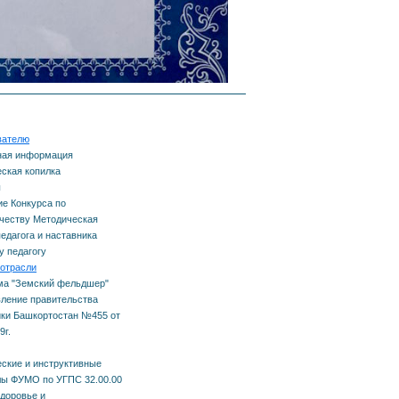
тное
вателю
сть
ная информация
ская копилка
ы
рсы
е Конкурса по
честву Методическая
педагога и наставника
 педагогу
отрасли
ма "Земский фельдшер"
ление правительства
ки Башкортостан №455 от
9г.
я
ские и инструктивные
ы ФУМО по УГПС 32.00.00
здоровье и