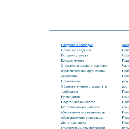
Платные образовательные
услуги
Финансово-хозяйственная
деятельность
Сведения о колледже
Абит
Основные сведения
При
Вакантные места для
История колледжа
Обра
Конкурс музеев
Прие
приема (перевода)
Структура и органы управления
Част
образовательной организации
Прав
обучающихся
Документы
Поло
Образование
резу
Образовательные стандарты и
дос
Противодействие
требования
Поло
Руководство
ком
коррупции
Педагогический состав
Поло
Материально-техническое
ком
обеспечение и оснащенность
Поло
Профилактика терроризма
образовательного процесса.
Поло
Доступная среда
Поло
и экстремизма
Стипендии и меры поддержки
исп