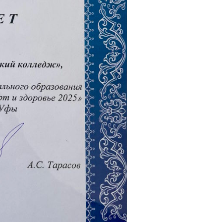
остан
о
ация