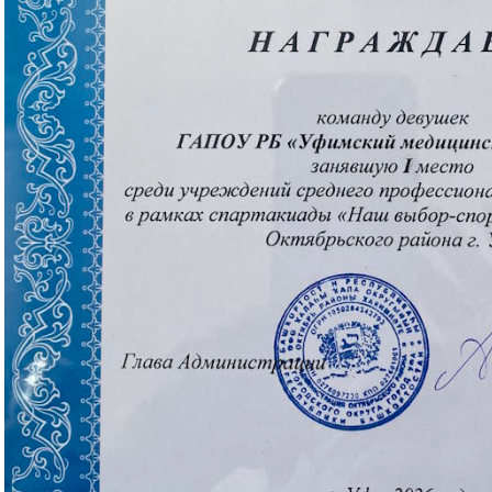
апелляционной комиссии
Протоколы заседаний
Центр содействия
ФУМО по УГПС 32.00.00
Положение о приёмной
трудоустройству
Науки о здоровье и
комиссии
выпускников
профилактическая
Положение о конкурсе
Стипендия Главы
медицина
аттестатов
Республики Башкорт
Состав и структура ФУМО
Положение о
Правила безопасног
по УГПС 32.00.00 Науки о
вступительных испытаниях
поведения
здоровье и
Положение о порядке
Советы психолога
профилактическая
учета у поступающего
медицина
Родителям
опыта участия в
Первичная аккредит
добровольческой
специалистов