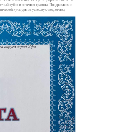
тный кубок и почетная грамота. Поздравляем с
изической культуры за успешную подготовку
тавничеству
еда
одическая копилка
ему
агога и наставника
одому педагогу
емизма