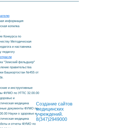
тавничеству
еда
вателю
одическая копилка
ная информация
ская копилка
ему
агога и наставника
ы
е Конкурса по
честву Методическая
одому педагогу
педагога и наставника
 педагогу
отрасли
ма "Земский фельдшер"
ление правительства
ки Башкортостан №455 от
9г.
ские и инструктивные
ы ФУМО по УГПС 32.00.00
здоровье и
емизма
тическая медицина
Создание сайтов
вные документы ФУМО по
медицинских
00.00 Науки о здоровье и
учреждений.
тическая медицина
8(347)2949000
боты и отчеты ФУМО по