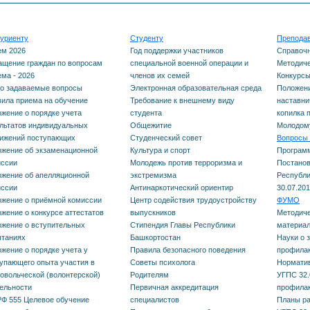
профилактическая
Электронная
вопросы
Курсы повышения
та
нас
медицина
образовательная ср
уриенту
Студенту
Препода
квалификации
Правила приема на
Мет
ем 2026
Год поддержки участников
Справоч
Нормативные документы
щение граждан по вопросам
специальной военной операции и
Методиче
Требование к внешн
обучение
Дополнительные
пед
ма - 2026
членов их семей
Конкурс
ФУМО по УГПС 32.00.00
о задаваемые вопросы
Электронная образовательная среда
Положени
виду студента
общеразвивающие
ила приема на обучение
Требование к внешнему виду
наставни
Положение о порядке
Мол
Науки о здоровье и
жение о порядке учета
студента
копилка 
программы
Общежитие
льтатов индивидуальных
Общежитие
Молодому
учета результатов
профилактическая
тижений поступающих
Студенческий совет
Вопросы 
жение об экзаменационной
Культура и спорт
Програм
индивидуальных
НМ и ФО
Студенческий совет
медицина
иссии
Молодежь против терроризма и
Постанов
жение об апелляционной
экстремизма
Республи
достижений поступающих
Календарный учебный
Культура и спорт
иссии
Антинаркотический ориентир
30.07.201
Планы работы и отчеты
жение о приёмной комиссии
Центр содействия трудоустройству
ФУМО
Положение об
график обучения
жение о конкурсе аттестатов
выпускников
Методиче
ФУМО по УГПС 32.00.00
Молодежь против
жение о вступительных
Стипендия Главы Республики
материал
экзаменационной
ытаниях
Башкортостан
Науки о 
Науки о здоровье и
терроризма и экстр
жение о порядке учета у
Правила безопасного поведения
профилак
комиссии
упающего опыта участия в
Советы психолога
Нормати
профилактическая
Антинаркотический
овольческой (волонтерской)
Родителям
УГПС 32.
ельности
Первичная аккредитация
профилак
медицина
Положение об
ориентир
Ф 555 Целевое обучение
специалистов
Планы ра