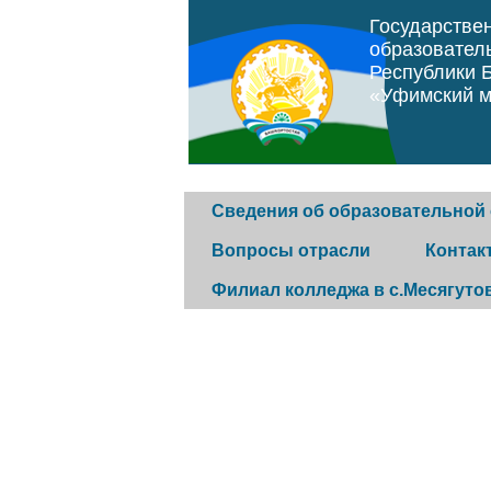
Государстве
образовател
Республики 
«Уфимский м
Сведения об образовательной
Вопросы отрасли
Контак
Филиал колледжа в с.Месягуто
Основные сведения
Программа "Земский
Горячая 
фельдшер"
История колледжа
Обратная
Постановление
Конкурс музеев
Контакты
правительства Республики
организа
Структура и органы