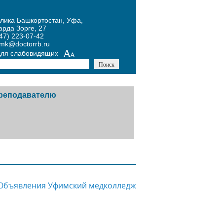
блика Башкортостан, Уфа,
арда Зорге, 27
47) 223-07-42
umk@doctorrb.ru
для слабовидящих
реподавателю
тников
авочная информация
й
одическая копилка
Объявления Уфимский медколледж
х
курсы
ожение Конкурса по