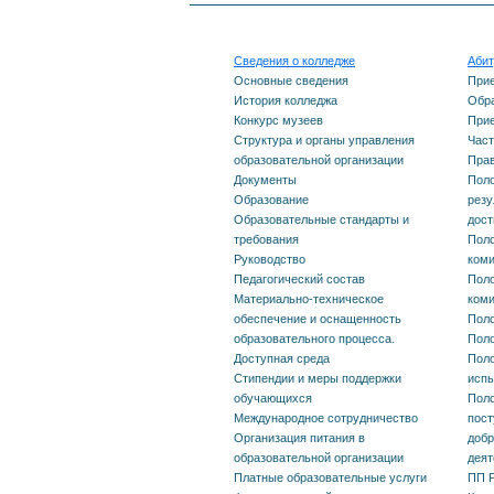
Башкортостан №455 от
управления
Карта сай
30.07.2019г.
Сведения о колледже
Абит
образовательной
Основные сведения
При
История колледжа
Обра
организации
Конкурс музеев
Прие
Структура и органы управления
Част
образовательной организации
Прав
Документы
Документы
Поло
Образование
резу
Образование
Образовательные стандарты и
дос
требования
Поло
Руководство
ком
Образовательные
Педагогический состав
Поло
Материально-техническое
ком
стандарты и требования
обеспечение и оснащенность
Поло
образовательного процесса.
Поло
Руководство
Доступная среда
Поло
Стипендии и меры поддержки
исп
обучающихся
Поло
Педагогический состав
Международное сотрудничество
пост
Организация питания в
добр
образовательной организации
деят
Материально-техническое
Платные образовательные услуги
ПП Р