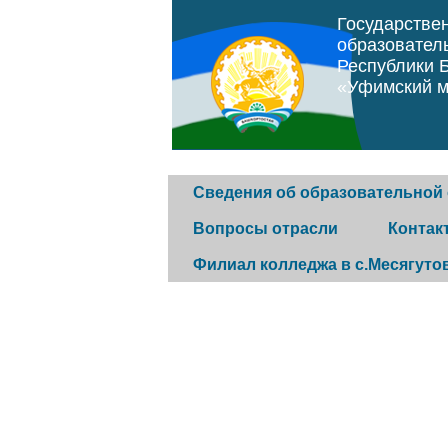
Государстве
образовател
Республики 
«Уфимский м
Сведения об образовательной
Вопросы отрасли
Контак
Филиал колледжа в с.Месягуто
Основные сведения
Программа "Земский
Горячая 
фельдшер"
История колледжа
Обратная
Постановление
Конкурс музеев
Контакты
правительства Республики
организа
Структура и органы