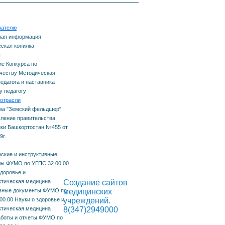
тавничеству
еда
вателю
одическая копилка
ная информация
ская копилка
ему
агога и наставника
ы
е Конкурса по
честву Методическая
одому педагогу
педагога и наставника
 педагогу
отрасли
ма "Земский фельдшер"
ление правительства
ки Башкортостан №455 от
9г.
ские и инструктивные
ы ФУМО по УГПС 32.00.00
здоровье и
емизма
тическая медицина
Создание сайтов
вные документы ФУМО по
медицинских
00.00 Науки о здоровье и
учреждений.
тическая медицина
8(347)2949000
боты и отчеты ФУМО по