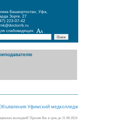
блика Башкортостан, Уфа,
арда Зорге, 27
47) 223-07-42
umk@doctorrb.ru
для слабовидящих
реподавателю
тников
авочная информация
й
одическая копилка
Объявления Уфимский медколледж
х
курсы
цинских колледжей! Просим Вас в срок до 31.08.2024
ожение Конкурса по