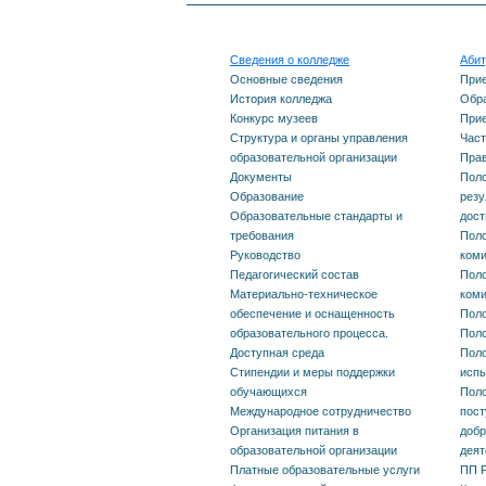
Башкортостан №455 от
управления
Карта сай
30.07.2019г.
Сведения о колледже
Абит
образовательной
Основные сведения
При
История колледжа
Обра
организации
Конкурс музеев
Прие
Структура и органы управления
Част
образовательной организации
Прав
Документы
Документы
Поло
Образование
резу
Образование
Образовательные стандарты и
дос
требования
Поло
Руководство
ком
Образовательные
Педагогический состав
Поло
Материально-техническое
ком
стандарты и требования
обеспечение и оснащенность
Поло
образовательного процесса.
Поло
Руководство
Доступная среда
Поло
Стипендии и меры поддержки
исп
обучающихся
Поло
Педагогический состав
Международное сотрудничество
пост
Организация питания в
добр
образовательной организации
деят
Материально-техническое
Платные образовательные услуги
ПП Р