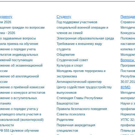
профилактическая
Электронная
вопросы
Курсы повышения
та
нас
медицина
образовательная ср
уриенту
Студенту
Препода
квалификации
Правила приема на
Мет
ем 2026
Год поддержки участников
Справоч
Нормативные документы
щение граждан по вопросам
специальной военной операции и
Методиче
Требование к внешн
обучение
Дополнительные
пед
ма - 2026
членов их семей
Конкурс
ФУМО по УГПС 32.00.00
о задаваемые вопросы
Электронная образовательная среда
Положени
виду студента
общеразвивающие
ила приема на обучение
Требование к внешнему виду
наставни
Положение о порядке
Мол
Науки о здоровье и
жение о порядке учета
студента
копилка 
программы
Общежитие
льтатов индивидуальных
Общежитие
Молодому
учета результатов
профилактическая
тижений поступающих
Студенческий совет
Вопросы 
жение об экзаменационной
Культура и спорт
Програм
индивидуальных
НМ и ФО
Студенческий совет
медицина
иссии
Молодежь против терроризма и
Постанов
жение об апелляционной
экстремизма
Республи
достижений поступающих
Календарный учебный
Культура и спорт
иссии
Антинаркотический ориентир
30.07.201
Планы работы и отчеты
жение о приёмной комиссии
Центр содействия трудоустройству
ФУМО
Положение об
график обучения
жение о конкурсе аттестатов
выпускников
Методиче
ФУМО по УГПС 32.00.00
Молодежь против
жение о вступительных
Стипендия Главы Республики
материал
экзаменационной
ытаниях
Башкортостан
Науки о 
Науки о здоровье и
терроризма и экстр
жение о порядке учета у
Правила безопасного поведения
профилак
комиссии
упающего опыта участия в
Советы психолога
Нормати
профилактическая
Антинаркотический
овольческой (волонтерской)
Родителям
УГПС 32.
ельности
Первичная аккредитация
профилак
медицина
Положение об
ориентир
Ф 555 Целевое обучение
специалистов
Планы ра