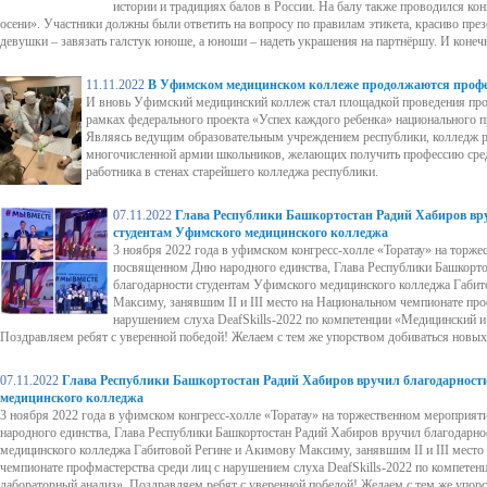
истории и традициях балов в России. На балу также проводился ко
осени». Участники должны были ответить на вопросу по правилам этикета, красиво през
девушки – завязать галстук юноше, а юноши – надеть украшения на партнёршу. И конечн
11.11.2022
В Уфимском медицинском коллеже продолжаются проф
И вновь Уфимский медицинский коллеж стал площадкой проведения пр
рамках федерального проекта «Успех каждого ребенка» национального п
Являясь ведущим образовательным учреждением республики, колледж р
многочисленной армии школьников, желающих получить профессию сре
работника в стенах старейшего колледжа республики.
07.11.2022
Глава Республики Башкортостан Радий Хабиров вр
студентам Уфимского медицинского колледжа
3 ноября 2022 года в уфимском конгресс-холле «Торатау» на торж
посвященном Дню народного единства, Глава Республики Башкорт
благодарности студентам Уфимского медицинского колледжа Габит
Максиму, занявшим II и III место на Национальном чемпионате про
нарушением слуха DeafSkills-2022 по компетенции «Медицинский и
Поздравляем ребят с уверенной победой! Желаем с тем же упорством добиваться новых 
07.11.2022
Глава Республики Башкортостан Радий Хабиров вручил благодарност
медицинского колледжа
3 ноября 2022 года в уфимском конгресс-холле «Торатау» на торжественном мероприя
народного единства, Глава Республики Башкортостан Радий Хабиров вручил благодарн
медицинского колледжа Габитовой Регине и Акимову Максиму, занявшим II и III место
чемпионате профмастерства среди лиц с нарушением слуха DeafSkills-2022 по компете
лабораторный анализ». Поздравляем ребят с уверенной победой! Желаем с тем же упор