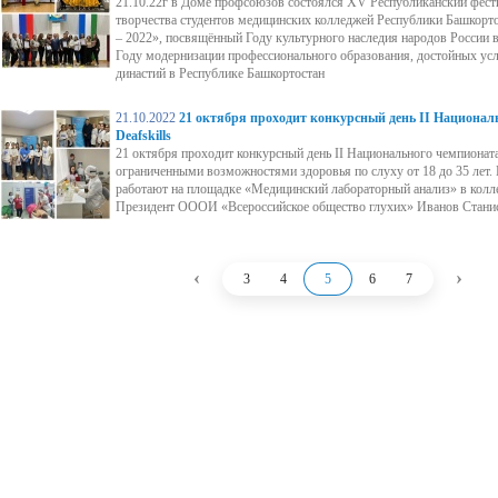
21.10.22г в Доме профсоюзов состоялся XV Республиканский фест
творчества студентов медицинских колледжей Республики Башкорто
– 2022», посвящённый Году культурного наследия народов России 
Году модернизации профессионального образования, достойных усл
династий в Республике Башкортостан
21.10.2022
21 октября проходит конкурсный день II Национал
Deafskills
21 октября проходит конкурсный день II Национального чемпионата 
ограниченными возможностями здоровья по слуху от 18 до 35 лет.
работают на площадке «Медицинский лабораторный анализ» в колл
Президент ОООИ «Всероссийское общество глухих» Иванов Стани
‹
›
3
4
5
6
7