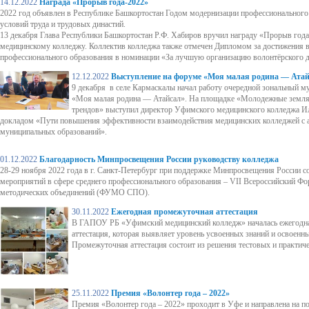
14.12.2022
Награда «Прорыв года-2022»
2022 год объявлен в Республике Башкортостан Годом модернизации профессионального
условий труда и трудовых династий.
13 декабря Глава Республики Башкортостан Р.Ф. Хабиров вручил награду «Прорыв го
медицинскому колледжу. Коллектив колледжа также отмечен Дипломом за достижения в
профессионального образования в номинации «За лучшую организацию волонтёрского 
12.12.2022
Выступление на форуме «Моя малая родина — Ата
9 декабря в селе Кармаскалы начал работу очередной зональный 
«Моя малая родина — Атайсал». На площадке «Молодежные земляч
трендов» выступил директор Уфимского медицинского колледжа Ил
докладом «Пути повышения эффективности взаимодействия медицинских колледжей с
муниципальных образований».
01.12.2022
Благодарность Минпросвещения России руководству колледжа
28-29 ноября 2022 года в г. Санкт-Петербург при поддержке Минпросвещения России с
мероприятий в сфере среднего профессионального образования – VII Всероссийский Ф
методических объединений (ФУМО СПО).
30.11.2022
Ежегодная промежуточная аттестация
В ГАПОУ РБ «Уфимский медицинский колледж» началась ежегодн
аттестация, которая выявляет уровень усвоенных знаний и освоенн
Промежуточная аттестация состоит из решения тестовых и практиче
25.11.2022
Премия «Волонтер года – 2022»
Премия «Волонтер года – 2022» проходит в Уфе и направлена на 