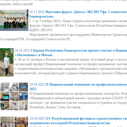
вершин, побед и целей!
02.11.2022
Выставка-форум «Дентал-ЭКСПО Уфа. Стоматолог
Башкортостан»
С 1 по 3 ноября 2022г. Наши студенты-волонтеры принимают активн
форуме «Дентал-ЭКСПО Уфа. Стоматология Республики Башкортос
ВДНХ-ЭКСПО.
Мероприятие организуется при поддержке Министерства Здравоохр
Ассоциацией РФ, Ассоциацией Стоматологов РБ.
26.10.2022
Сборная Республики Башкортостан примет участие в Нацио
«Абилимпикс» в Москве
С 28 по 31 октября в Москве в выставочном центре «Гостиный двор» и на п
организаций пройдет Национальный чемпионат по профессиональному мастерс
с ограниченными возможностями здоровья «Абилимпикс» президентской плат
возможностей», который проходит в рамках Национального проекта «Образов
24.10.2022
II Национальный чемпионат по профессиональному м
2022
II Национальный чемпионат по профессиональному мастерству Deafs
«Медицинский и лабораторный анализ» проходил на базе ГАПОУ 
колледж», где принимали участие специалисты и студенты из городо
Петербург, Казань, Сатка, Белорецк.
24.10.2022
XV Республиканский фестиваль художественного тво
медицинских колледжей Республики Башкортостан