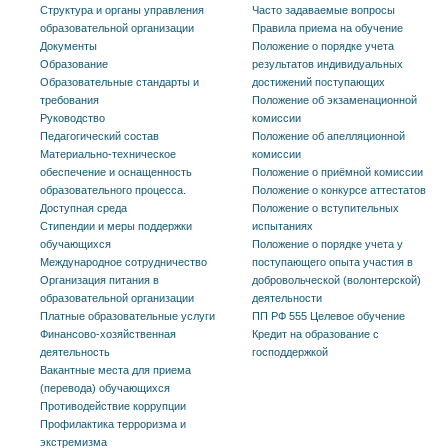
Структура и органы управления
Часто задаваемые вопросы
образовательной организации
Правила приема на обучение
Документы
Положение о порядке учета
Образование
результатов индивидуальных
Образовательные стандарты и
достижений поступающих
требования
Положение об экзаменационной
Руководство
комиссии
Педагогический состав
Положение об апелляционной
Материально-техническое
комиссии
обеспечение и оснащенность
Положение о приёмной комиссии
образовательного процесса.
Положение о конкурсе аттестатов
Доступная среда
Положение о вступительных
Стипендии и меры поддержки
испытаниях
обучающихся
Положение о порядке учета у
Международное сотрудничество
поступающего опыта участия в
Организация питания в
добровольческой (волонтерской)
образовательной организации
деятельности
Платные образовательные услуги
ПП РФ 555 Целевое обучение
Финансово-хозяйственная
Кредит на образование с
деятельность
господдержкой
Вакантные места для приема
(перевода) обучающихся
Противодействие коррупции
Профилактика терроризма и
экстремизма