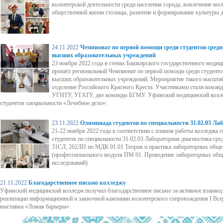
волонтерской деятельности среди населения города, вовлечение мол
общественной жизни столицы, развитие и формирование культуры д
24.11.2022
Чемпионат по первой помощи среди студентов сред
высших образовательных учреждений
23 ноября 2022 года в стенах Башкирского государственного медиц
прошёл региональный Чемпионат по первой помощи среди студенто
высших образовательных учреждений. Мероприятие такого масшта
отделение Российского Красного Креста. Участниками стали ком
УГНТУ, УГАТУ, две команды БГМУ. Уфимский медицинский коллед
студентов специальности «Лечебное дело»:
23.11.2022
Олимпиада студентов по специальности 31.02.03 Ла
21-22 ноября 2022 года в соответствии с планом работы колледжа 
студентов по специальности 31.02.03 Лабораторная диагностика сре
31СЛ, 202ЛП по МДК 01.01 Теория и практика лабораторных обще
(профессионального модуля ПМ 01. Проведение лабораторных об
исследований).
21.11.2022
Благодарственное письмо колледжу
Уфимский медицинский колледж получил благодарственное письмо за активное взаимод
реализации информационной и заявочной кампании волонтерского сопровождения I Все
выставки «Ломая барьеры».