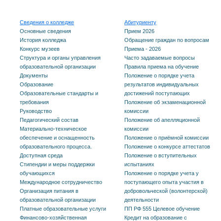
Сведения о колледже
Абитуриенту
Основные сведения
Прием 2026
История колледжа
Обращение граждан по вопросам
Конкурс музеев
Приема - 2026
Структура и органы управления
Часто задаваемые вопросы
образовательной организации
Правила приема на обучение
Документы
Положение о порядке учета
Образование
результатов индивидуальных
Образовательные стандарты и
достижений поступающих
требования
Положение об экзаменационной
Руководство
комиссии
Педагогический состав
Положение об апелляционной
Материально-техническое
комиссии
обеспечение и оснащенность
Положение о приёмной комиссии
образовательного процесса.
Положение о конкурсе аттестатов
Доступная среда
Положение о вступительных
Стипендии и меры поддержки
испытаниях
обучающихся
Положение о порядке учета у
Международное сотрудничество
поступающего опыта участия в
Организация питания в
добровольческой (волонтерской)
образовательной организации
деятельности
Платные образовательные услуги
ПП РФ 555 Целевое обучение
Финансово-хозяйственная
Кредит на образование с