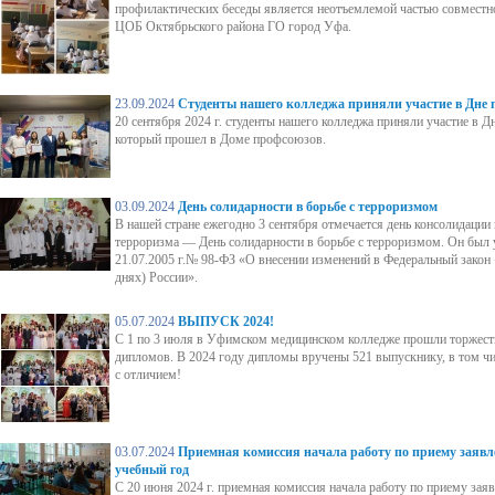
профилактических беседы является неотъемлемой частью совмес
ЦОБ Октябрьского района ГО город Уфа.
23.09.2024
Студенты нашего колледжа приняли участие в Дне 
20 сентября 2024 г. студенты нашего колледжа приняли участие в Д
который прошел в Доме профсоюзов.
03.09.2024
День солидарности в борьбе с терроризмом
В нашей стране ежегодно 3 сентября отмечается день консолидации 
терроризма — День солидарности в борьбе с терроризмом. Он был
21.07.2005 г.№ 98-ФЗ «О внесении изменений в Федеральный закон
днях) России».
05.07.2024
ВЫПУСК 2024!
С 1 по 3 июля в Уфимском медицинском колледже прошли торжест
дипломов. В 2024 году дипломы вручены 521 выпускнику, в том ч
с отличием!
03.07.2024
Приемная комиссия начала работу по приему заявле
учебный год
С 20 июня 2024 г. приемная комиссия начала работу по приему заяв