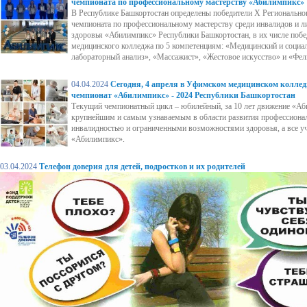
чемпионата по профессиональному мастерству «Абилимпикс»
В Республике Башкортостан определены победители X Регионально
чемпионата по профессиональному мастерству среди инвалидов и 
здоровья «Абилимпикс» Республики Башкортостан, в их числе поб
медицинского колледжа по 5 компетенциям: «Медицинский и социа
лабораторный анализ», «Массажист», «Жестовое искусство» и «Фе
04.04.2024
Сегодня, 4 апреля в Уфимском медицинском колле
чемпионат «Абилимпикс» - 2024 Республики Башкортостан
Текущий чемпионатный цикл – юбилейный, за 10 лет движение «Аб
крупнейшим и самым узнаваемым в области развития профессионал
инвалидностью и ограниченными возможностями здоровья, а все уч
«Абилимпикс».
03.04.2024
Телефон доверия для детей, подростков и их родителей