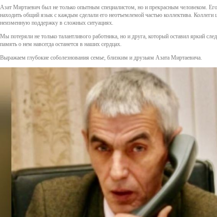
Азат Миртаевич был не только опытным специалистом, но и прекрасным человеком. Его
находить общий язык с каждым сделали его неотъемлемой частью коллектива. Коллеги це
неизменную поддержку в сложных ситуациях.
Мы потеряли не только талантливого работника, но и друга, который оставил яркий след
память о нем навсегда останется в наших сердцах.
Выражаем глубокие соболезнования семье, близким и друзьям Азата Миртаевича.