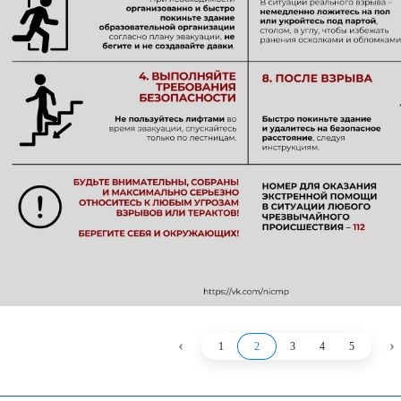
‹
›
1
2
3
4
5