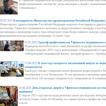
В Уфимском медицинском колледже развернулась масштабная подготовк
профессиональному мастерству среди инвалидов и людей с ограниченн
«Абилимпикс».
05.05.2025
Благодарность Министерства здравоохранения Российской Федерации
Министерство здравоохранения Российской Федерации выразило благодарность директо
коллективу Уфимского медицинского колледжа за предоставленную площадку и всест
организации и проведении очного тура отборочного этапа Всероссийского конкурса сре
фармацевтических колледжей в номинации «Студент года».
05.05.2025
Триумф профессионалов Уфимского медицинского 
Подведены итоги Итогового этапа чемпионата по профессионально
«Профессионалы» 2025 года в компетенциях «Медицинский и соци
«Лабораторный медицинский анализ», который прошел в г. Оренбур
15.04.2025
В этом году ожидается увеличенный выпуск из меди
специалистов
Такой рост связан с открытием новых филиалов медколледжей в Не
Октябрьском и селе Месягутово. В этих филиалах в настоящее время
выпустятся 142 молодых специалиста по специальности «Сестринско
14.04.2025
День открытых дверей в Уфимском медицинском коллед
медицины!
12 апреля 2025 года наш колледж распахнул двери для будущих абитурие
смогли не только узнать об обучении, но и прикоснуться к профессии чер
классы!