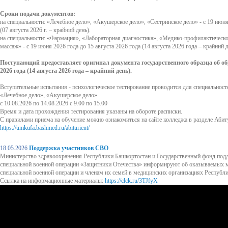
Сроки подачи документов:
на специальности: «Лечебное дело», «Акушерское дело», «Сестринское дело» - с 19 июня 2
(07 августа 2026 г. – крайний день).
на специальности: «Фармация», «Лабораторная диагностика», «Медико-профилактическ
массаж» - с 19 июня 2026 года до 15 августа 2026 года (14 августа 2026 года – крайний д
Поступающий предоставляет оригинал документа государственного образца об обр
2026 года (14 августа 2026 года – крайний день).
Вступительные испытания - психологическое тестирование проводится для специальност
«Лечебное дело», «Акушерское дело»
с 10.08.2026 по 14.08.2026 с 9.00 по 15.00
Время и дата прохождения тестирования указаны на обороте расписки.
С правилами приема на обучение можно ознакомиться на сайте колледжа в разделе Абит
https://umkufa.bashmed.ru/abiturient/
18.05.2026
Поддержка участников СВО
Министерство здравоохранения Республики Башкортостан и Государственный фонд под
специальной военной операции «Защитники Отечества» информируют об оказываемых 
специальной военной операции и членам их семей в медицинских организациях Республ
Ссылка на информационные материалы:
https://clck.ru/3TJfyX