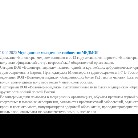
18.05.2026
Медицинское молодежное сообщество МЕДМОЛ
Движение «Волонтеры-медики» основано в 2013 году активистами проекта «Волонтеры 
получило официальный статус всероссийской общественной организации.
Сегодня ВОД «Волонтеры-медики» является одной из крупнейших добровольческих орг
здравоохранения в Европе. При поддержке Министерства здравоохранения РФ В Росси
отделения ВОД «Волонтеры-медики», объединяющих более 192 тысячи человек. Ежего
волонтеров-медиков получают около 4 миллионов россиян.
Партнерами ВОД «Волонтеры-медики» выступают более пяти тысяч медицинских, обра
других организаций по всей России.
Волонтеры-медики помогают в медицинских организациях, обучают правилам первой 
спортивные и массовые мероприятия, занимаются профилактикой заболеваний, содейст
крови и костного мозга, популяризируют здоровый образ жизни, проводят профориент
школьников, оказывают психологическую помощь населению.