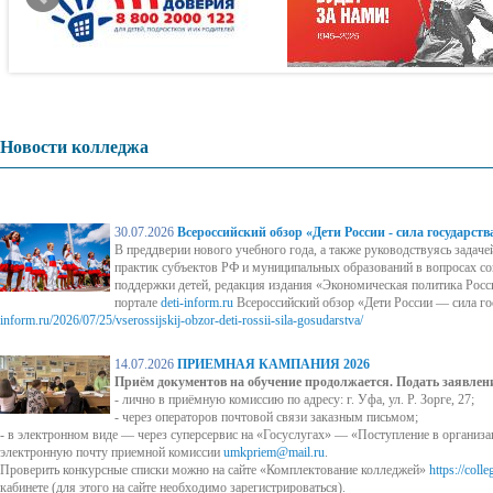
Новости колледжа
30.07.2026
Всероссийский обзор «Дети России - сила государств
В преддверии нового учебного года, а также руководствуясь задач
практик субъектов РФ и муниципальных образований в вопросах с
поддержки детей, редакция издания «Экономическая политика Рос
портале
deti-inform.ru
Всероссийский обзор «Дети России — сила го
inform.ru/2026/07/25/vserossijskij-obzor-deti-rossii-sila-gosudarstva/
14.07.2026
ПРИЕМНАЯ КАМПАНИЯ 2026
Приём документов на обучение продолжается. Подать заявлен
- лично в приёмную комиссию по адресу: г. Уфа, ул. Р. Зорге, 27;
- через операторов почтовой связи заказным письмом;
- в электронном виде — через суперсервис на «Госуслугах» — «Поступление в организ
электронную почту приемной комиссии
umkpriem@mail.ru
.
Проверить конкурсные списки можно на сайте «Комплектование колледжей»
https://colle
кабинете (для этого на сайте необходимо зарегистрироваться).