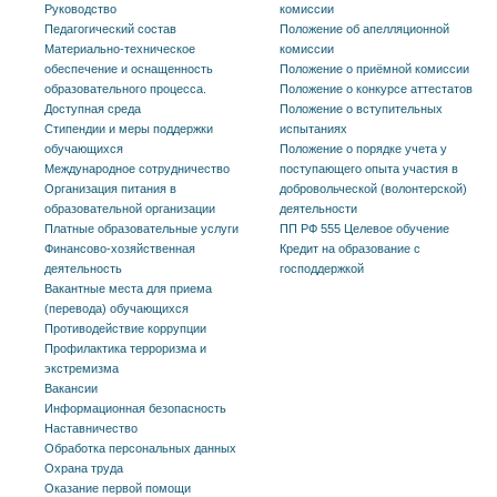
Руководство
комиссии
Педагогический состав
Положение об апелляционной
Материально-техническое
комиссии
обеспечение и оснащенность
Положение о приёмной комиссии
образовательного процесса.
Положение о конкурсе аттестатов
Доступная среда
Положение о вступительных
Стипендии и меры поддержки
испытаниях
обучающихся
Положение о порядке учета у
Международное сотрудничество
поступающего опыта участия в
Организация питания в
добровольческой (волонтерской)
образовательной организации
деятельности
Платные образовательные услуги
ПП РФ 555 Целевое обучение
Финансово-хозяйственная
Кредит на образование с
деятельность
господдержкой
Вакантные места для приема
(перевода) обучающихся
Противодействие коррупции
Профилактика терроризма и
экстремизма
Вакансии
Информационная безопасность
Наставничество
Обработка персональных данных
Охрана труда
Оказание первой помощи